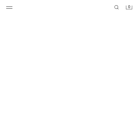
0
NEW
NEW
緞面繞頸吊帶中長版洋裝（附腰帶）
動物斑紋開衩長版連身裙