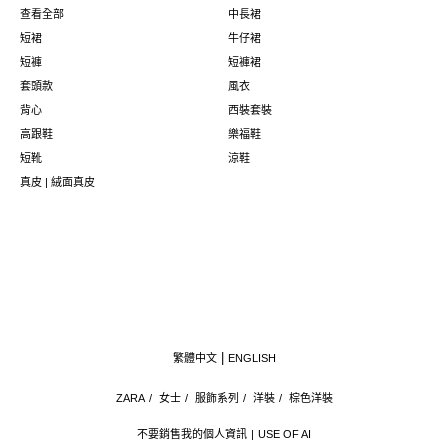
查看全部
中長裙
短裙
牛仔裙
短褲
短褲裙
套頭款
風衣
背心
西裝套裝
高跟鞋
樂福鞋
短靴
涼鞋
真皮 | 絨面真皮
繁體中文
ENGLISH
ZARA
/
女士
/
服飾系列
/
洋裝
/
棕色洋裝
不要銷售我的個人資訊
USE OF AI