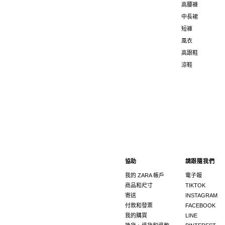
高腰褲
中長裙
短褲
風衣
高跟鞋
涼鞋
協助
請跟隨我們
我的 ZARA 帳戶
電子報
商品和尺寸
TIKTOK
寄送
INSTAGRAM
付款和發票
FACEBOOK
我的購買
LINE