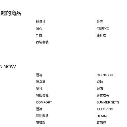
興趣的商品
開襟衫
外套
背心
羽絨外套
T 恤
連身衣
西裝套裝
G NOW
短裙
GOING OUT
連身褲
短袖
罩衫
緞面
寬版長褲
正式衣著
COMFORT
SUMMER SETS
短褲
TAILORING
運動套裝
DENIM
寬管款
直筒褲