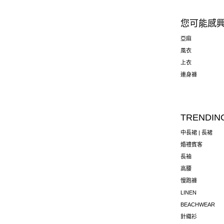
您可能感
亞麻
風衣
上衣
連身褲
TRENDIN
中長裙 | 長裙
婚禮賓客
長袖
高腰
慢跑褲
LINEN
BEACHWEAR
針織衫