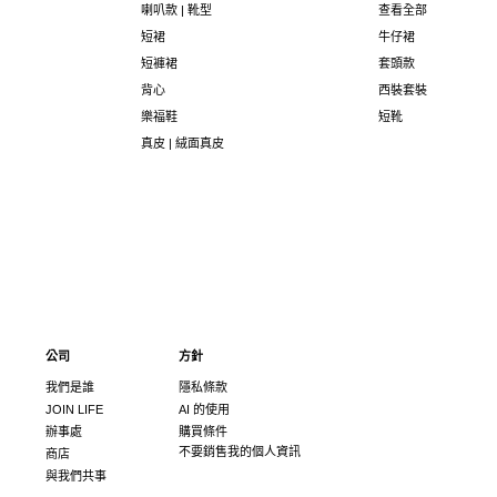
喇叭款 | 靴型
查看全部
短裙
牛仔裙
短褲裙
套頭款
背心
西裝套裝
樂福鞋
短靴
真皮 | 絨面真皮
公司
方針
我們是誰
隱私條款
JOIN LIFE
AI 的使用
辦事處
購買條件
不要銷售我的個人資訊
商店
與我們共事