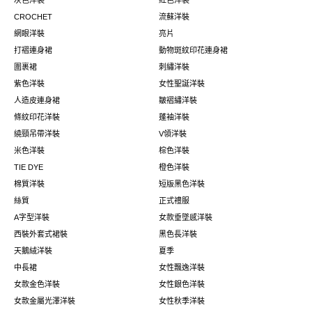
灰色洋裝
紅色洋裝
CROCHET
流蘇洋裝
網眼洋裝
亮片
打褶連身裙
動物斑紋印花連身裙
圍裹裙
刺繡洋裝
紫色洋裝
女性聖誕洋裝
人造皮連身裙
皺褶繡洋裝
條紋印花洋裝
蓬袖洋裝
繞頸吊帶洋裝
V領洋裝
米色洋裝
棕色洋裝
TIE DYE
橙色洋裝
棉質洋裝
短版黑色洋裝
絲質
正式禮服
A字型洋裝
女款垂墜感洋裝
西裝外套式裙裝
黑色長洋裝
天鵝絨洋裝
夏季
中長裙
女性飄逸洋裝
女款金色洋裝
女性銀色洋裝
女款金屬光澤洋裝
女性秋季洋裝