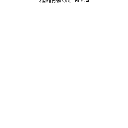
不要銷售我的個人資訊
USE OF AI