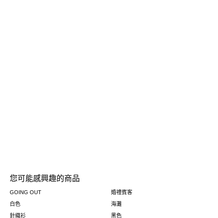
您可能感興趣的商品
GOING OUT
婚禮賓客
白色
海灘
針織衫
黑色