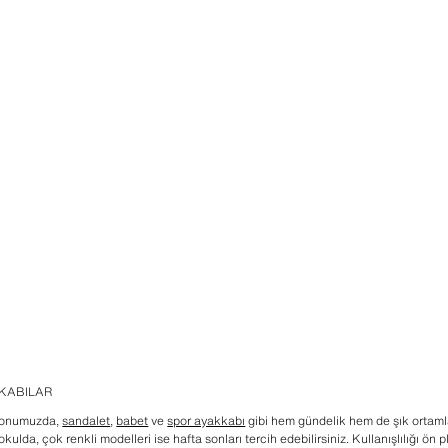
KKABILAR
iyonumuzda,
sandalet
,
babet
ve
spor ayakkabı
gibi hem gündelik hem de şık ortaml
kulda, çok renkli modelleri ise hafta sonları tercih edebilirsiniz. Kullanışlılığı ö