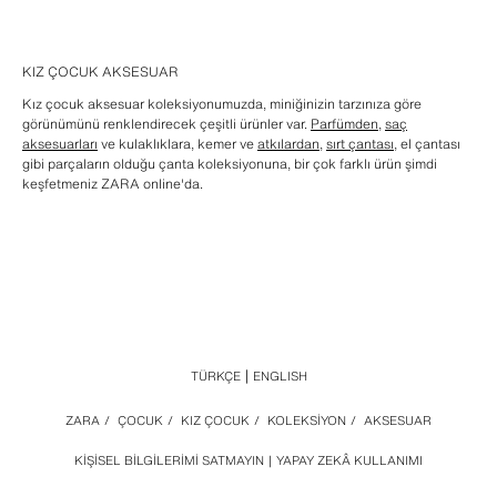
KIZ ÇOCUK AKSESUAR
Kız çocuk aksesuar koleksiyonumuzda, miniğinizin tarzınıza göre
görünümünü renklendirecek çeşitli ürünler var.
Parfümden
,
saç
aksesuarları
ve kulaklıklara, kemer ve
atkılardan
,
sırt çantası
, el çantası
gibi parçaların olduğu çanta koleksiyonuna, bir çok farklı ürün şimdi
keşfetmeniz ZARA online'da.
TÜRKÇE
ENGLISH
ZARA
/
ÇOCUK
/
KIZ ÇOCUK
/
KOLEKSİYON
/
AKSESUAR
KIŞISEL BILGILERIMI SATMAYIN
YAPAY ZEKÂ KULLANIMI