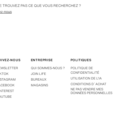
E TROUVEZ PAS CE QUE VOUS RECHERCHEZ ?
ez-nous
UIVEZ-NOUS
ENTREPRISE
POLITIQUES
EWSLETTER
QUI SOMMES-NOUS ?
POLITIQUE DE
CONFIDENTIALITÉ
IKTOK
JOIN LIFE
UTILISATION DE L’IA
NSTAGRAM
BUREAUX
CONDITIONS D´ACHAT
ACEBOOK
MAGASINS
NE PAS VENDRE MES
INTEREST
DONNÉES PERSONNELLES
OUTUBE