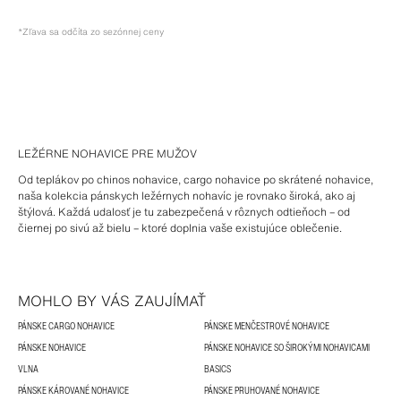
*Zľava sa odčíta zo sezónnej ceny
LEŽÉRNE NOHAVICE PRE MUŽOV
Od teplákov po chinos nohavice, cargo nohavice po skrátené nohavice,
naša kolekcia pánskych ležérnych nohavíc je rovnako široká, ako aj
štýlová. Každá udalosť je tu zabezpečená v rôznych odtieňoch – od
čiernej po sivú až bielu – ktoré doplnia vaše existujúce oblečenie.
MOHLO BY VÁS ZAUJÍMAŤ
PÁNSKE CARGO NOHAVICE
PÁNSKE MENČESTROVÉ NOHAVICE
PÁNSKE NOHAVICE
PÁNSKE NOHAVICE SO ŠIROKÝMI NOHAVICAMI
VLNA
BASICS
PÁNSKE KÁROVANÉ NOHAVICE
PÁNSKE PRUHOVANÉ NOHAVICE