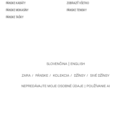
PÁNSKE KABÁTY
ZOBRAZIŤ VŠETKO
PÁNSKE MOKASÍNY
PÁNSKE TENISKY
PÁNSKE TAŠKY
SLOVENČINA
ENGLISH
ZARA
/
PÁNSKE
/
KOLEKCIA
/
DŽÍNSY
/
SIVÉ DŽÍNSY
NEPREDÁVAJTE MOJE OSOBNÉ ÚDAJE
POUŽÍVANIE AI