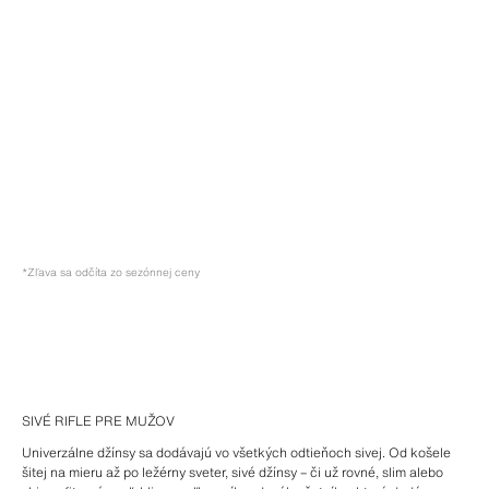
*Zľava sa odčíta zo sezónnej ceny
SIVÉ RIFLE PRE MUŽOV
Univerzálne džínsy sa dodávajú vo všetkých odtieňoch sivej. Od košele
šitej na mieru až po ležérny sveter, sivé džínsy – či už rovné, slim alebo