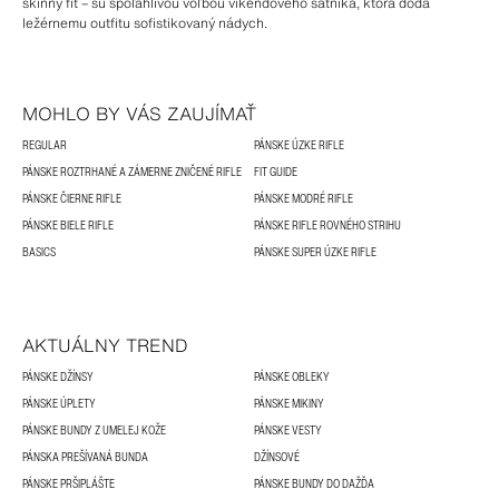
skinny fit – sú spoľahlivou voľbou víkendového šatníka, ktorá dodá
ležérnemu outfitu sofistikovaný nádych.
MOHLO BY VÁS ZAUJÍMAŤ
REGULAR
PÁNSKE ÚZKE RIFLE
PÁNSKE ROZTRHANÉ A ZÁMERNE ZNIČENÉ RIFLE
FIT GUIDE
PÁNSKE ČIERNE RIFLE
PÁNSKE MODRÉ RIFLE
PÁNSKE BIELE RIFLE
PÁNSKE RIFLE ROVNÉHO STRIHU
BASICS
PÁNSKE SUPER ÚZKE RIFLE
AKTUÁLNY TREND
PÁNSKE DŽÍNSY
PÁNSKE OBLEKY
PÁNSKE ÚPLETY
PÁNSKE MIKINY
PÁNSKE BUNDY Z UMELEJ KOŽE
PÁNSKE VESTY
PÁNSKA PREŠÍVANÁ BUNDA
DŽÍNSOVÉ
PÁNSKE PRŠIPLÁŠTE
PÁNSKE BUNDY DO DAŽĎA