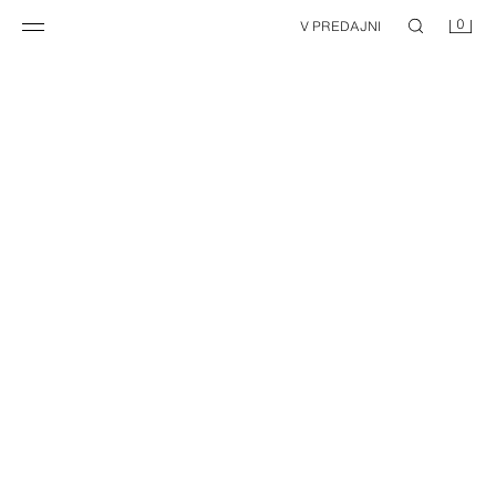
0
V PREDAJNI
PLETENÝ KARDIGÁN S HÁČKOVANÝMI KVETMI
PLETENÝ KARDIGÁN S HÁČKOVANÝMI KVETMI
22,95 EUR
22,95 EUR