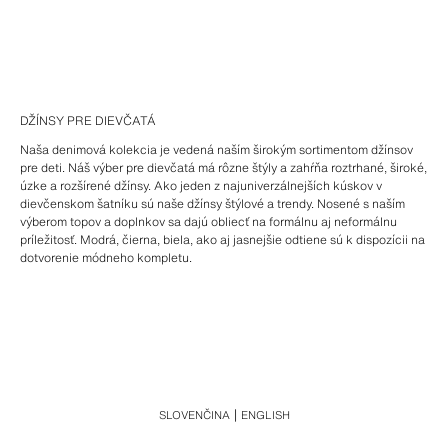
DŽÍNSY PRE DIEVČATÁ
Naša denimová kolekcia je vedená naším širokým sortimentom džínsov
pre deti. Náš výber pre dievčatá má rôzne štýly a zahŕňa roztrhané, široké,
úzke a rozšírené džínsy. Ako jeden z najuniverzálnejších kúskov v
dievčenskom šatníku sú naše džínsy štýlové a trendy. Nosené s naším
výberom topov a doplnkov sa dajú obliecť na formálnu aj neformálnu
príležitosť. Modrá, čierna, biela, ako aj jasnejšie odtiene sú k dispozícii na
dotvorenie módneho kompletu.
SLOVENČINA
ENGLISH