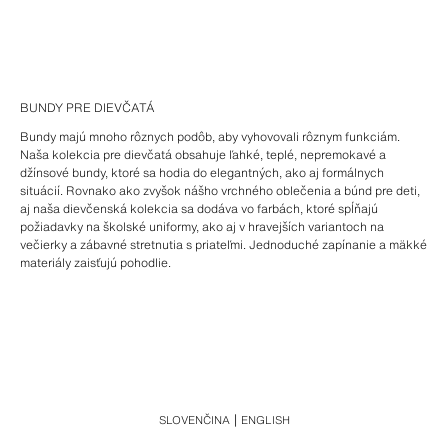
BUNDY PRE DIEVČATÁ
Bundy majú mnoho rôznych podôb, aby vyhovovali rôznym funkciám.
Naša kolekcia pre dievčatá obsahuje ľahké, teplé, nepremokavé a
džínsové bundy, ktoré sa hodia do elegantných, ako aj formálnych
situácií. Rovnako ako zvyšok nášho vrchného oblečenia a búnd pre deti,
aj naša dievčenská kolekcia sa dodáva vo farbách, ktoré spĺňajú
požiadavky na školské uniformy, ako aj v hravejších variantoch na
večierky a zábavné stretnutia s priateľmi. Jednoduché zapínanie a mäkké
materiály zaisťujú pohodlie.
SLOVENČINA
ENGLISH