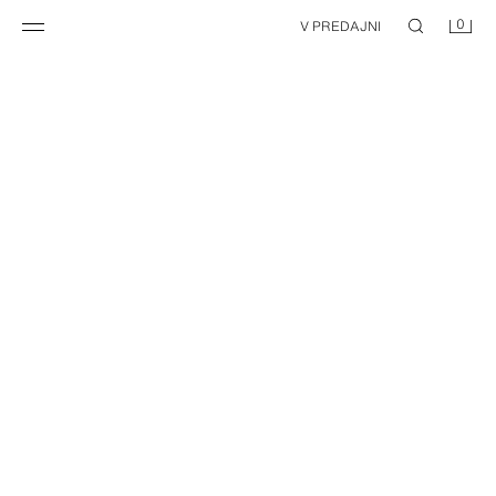
0
V PREDAJNI
KRÁTKA HLADKÁ BUNDA
KRÁTKA HLADKÁ BUNDA
29,95 EUR
29,95 EUR