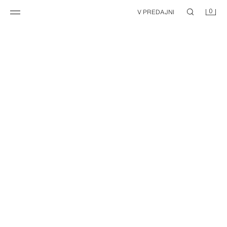
0
V PREDAJNI
NEW
NEW
BAREFOOT TENISKY
KONTRASTNÉ BAREFOOT TENISKY