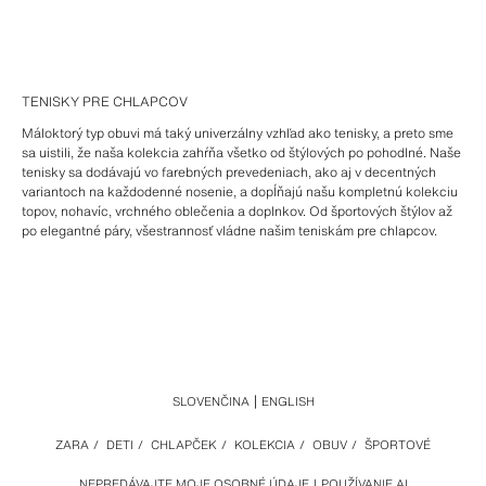
TENISKY PRE CHLAPCOV
Máloktorý typ obuvi má taký univerzálny vzhľad ako tenisky, a preto sme
sa uistili, že naša kolekcia zahŕňa všetko od štýlových po pohodlné. Naše
tenisky sa dodávajú vo farebných prevedeniach, ako aj v decentných
variantoch na každodenné nosenie, a dopĺňajú našu kompletnú kolekciu
topov, nohavíc, vrchného oblečenia a doplnkov. Od športových štýlov až
po elegantné páry, všestrannosť vládne našim teniskám pre chlapcov.
SLOVENČINA
ENGLISH
ZARA
/
DETI
/
CHLAPČEK
/
KOLEKCIA
/
OBUV
/
ŠPORTOVÉ
NEPREDÁVAJTE MOJE OSOBNÉ ÚDAJE
POUŽÍVANIE AI