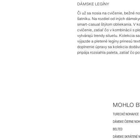
DÁMSKE LEGÍNY
Či už sa nosia na cvičenie, bežné n
šatníku. Na rozdiel od iných dámsky
smart-casual štýlom obliekania. V ko
cvičenie, zatiaľ čo v kombinácii s
vytvárajú trendy siluetu. Kolekcia 
výjazde a pletené legíny prinesú te
doplnenie úpravy sa kolekcia dodáva
pripája rozsiahla paleta, zatiaľ čo 
MOHLO B
TURECKÉ NOHAVICE
DÁMSKE ČIERNE NOH
BELTED
DÁMSKE SKRÁTENÉ 