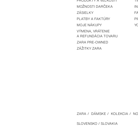
PRODUKTY A VEĽKOSTI
T
MOŽNOSTI DARČEKA
I
ZÁSIELKY
F
PLATBY A FAKTÚRY
P
MOJE NÁKUPY
Y
VÝMENA, VRÁTENIE
A REFUNDÁCIA TOVARU
ZARA PRE-OWNED
ZÁŽITKY ZARA
ZARA
/
DÁMSKE
/
KOLEKCIA
/
NO
SLOVENSKO / SLOVAKIA