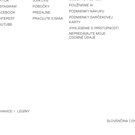
IKTOK
JOIN LIFE
POUŽÍVANIE AI
NSTAGRAM
POBOČKY
PODMIENKY NÁKUPU
ACEBOOK
PREDAJNE
PODMIENKY DARČEKOVEJ
INTEREST
PRACUJTE S NAMI
KARTY
OUTUBE
VYHLÁSENIE O PRÍSTUPNOSTI
NEPREDÁVAJTE MOJE
OSOBNÉ ÚDAJE
HAVICE
/
LEGÍNY
SLOVENČINA
E