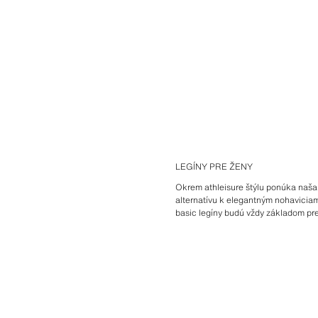
LEGÍNY PRE ŽENY
Okrem athleisure štýlu ponúka naša 
alternatívu k elegantným nohaviciam
basic legíny budú vždy základom pre