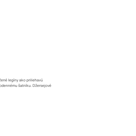
žené legíny ako priliehavú
ždodennému šatníku. Džersejové