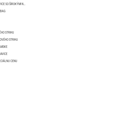
DÁMSKE PALAZZO - NOHAVICE SO ŠIROKÝMI NOHAVICAMI
RBAG
ÉHO STRIHU
OVÉHO STRIHU
ÁMSKE
AVICE
ECIÁLNU CENU