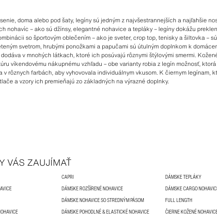
osenie, doma alebo pod šaty, legíny sú jedným z najvšestrannejších a najľahšie 
ch nohavíc – ako sú džínsy, elegantné nohavice a tepláky – legíny dokážu prekle
mbinácii so športovým oblečením – ako je sveter, crop top, tenisky a šiltovka – s
 pleteným svetrom, hrubými ponožkami a papučami sú útulným doplnkom k domáce
sa dodáva v mnohých látkach, ktoré ich posúvajú rôznymi štýlovými smermi. Kože
xtúru víkendovému nákupnému vzhľadu – obe varianty robia z legín možnosť, ktorá
 v rôznych farbách, aby vyhovovala individuálnym vkusom. K čiernym legínam, kt
potlače a vzory ich premieňajú zo základných na výrazné doplnky.
Y VÁS ZAUJÍMAŤ
CAPRI
DÁMSKE TEPLÁKY
AVICE
DÁMSKE ROZŠÍRENÉ NOHAVICE
DÁMSKE CARGO NOHAVIC
DÁMSKE NOHAVICE SO STREDNÝM PÁSOM
FULL LENGTH
NOHAVICE
DÁMSKE POHODLNÉ & ELASTICKÉ NOHAVICE
ČIERNE KOŽENÉ NOHAVIC