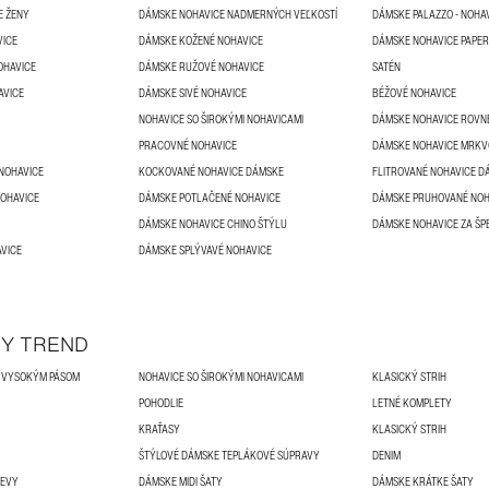
E ŽENY
DÁMSKE NOHAVICE NADMERNÝCH VEĽKOSTÍ
VICE
DÁMSKE KOŽENÉ NOHAVICE
DÁMSKE NOHAVICE PAPE
OHAVICE
DÁMSKE RUŽOVÉ NOHAVICE
SATÉN
AVICE
DÁMSKE SIVÉ NOHAVICE
BÉŽOVÉ NOHAVICE
NOHAVICE SO ŠIROKÝMI NOHAVICAMI
DÁMSKE NOHAVICE ROVN
PRACOVNÉ NOHAVICE
DÁMSKE NOHAVICE MRKV
NOHAVICE
KOCKOVANÉ NOHAVICE DÁMSKE
FLITROVANÉ NOHAVICE D
NOHAVICE
DÁMSKE POTLAČENÉ NOHAVICE
DÁMSKE PRUHOVANÉ NOH
DÁMSKE NOHAVICE CHINO ŠTÝLU
DÁMSKE NOHAVICE ZA ŠP
VICE
DÁMSKE SPLÝVAVÉ NOHAVICE
Y TREND
S VYSOKÝM PÁSOM
NOHAVICE SO ŠIROKÝMI NOHAVICAMI
KLASICKÝ STRIH
POHODLIE
LETNÉ KOMPLETY
KRAŤASY
KLASICKÝ STRIH
ŠTÝLOVÉ DÁMSKE TEPLÁKOVÉ SÚPRAVY
DENIM
DEVY
DÁMSKE MIDI ŠATY
DÁMSKE KRÁTKE ŠATY