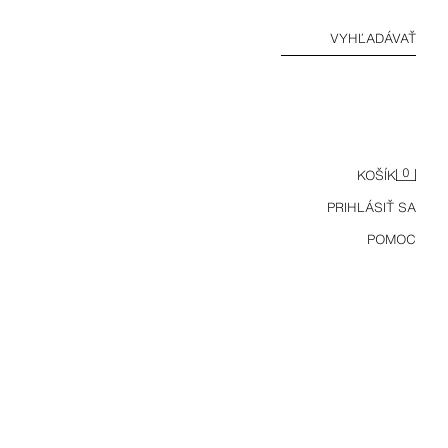
VYHĽADÁVAŤ
0
KOŠÍK
PRIHLÁSIŤ SA
POMOC
CAPRI LEGÍNY S BOČNÝM PRUHOM