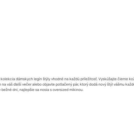
kolekcia dámskych legín štýly vhodné na každú príležitosť. Vyskúšajte čierne ko
 na váš ďalší večer alebo objavte potlačený pár, ktorý dodá nový štýl vášmu ka
 bežné dni, najlepšie sa nosia s oversized mikinou.