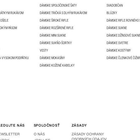
DÁMSKE SPOLOČENSKÉ ŠATY
SVADOBČAN
KRÁTKYM RUKÁVOM
DÁMSKE TRIČKÁ S DLHÝM RUKÁVOM
BLÚZKY
KOŠELE
DÁMSKE ŠIROKÉ RIFLE
DÁMSKE RIFLE ROVNÉHO 
SOKÝM PÁSOM
DÁMSKE ROZŠÍRENÉ RIFLE
DÁMSKE SUKNE
DÁMSKE MINI SUKNE
DÁMSKE DŽÍNSOVÉ SUKN
DÁMSKE SUKŇO-ŠORTKY
DÁMSKE SVETRE
Y
VESTY
DÁMSKE KOSTÝMY
A VYSOKOM PODPÄTKU
DÁMSKE MOKASÍNY
DÁMSKE ČLENKOVÉ ČIŽM
DÁMSKE KOŽENÉ KABELKY
LEDUJTE NÁS
SPOLOČNOSŤ
ZÁSADY
EWSLETTER
O NÁS
ZÁSADY OCHRANY
OSOBNÝCH ÚDAJOV