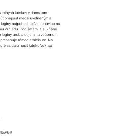
nositeľných kúskov v dámskom
núť priepasť medzi uvoľneným a
ú legíny najpohodlnejšie nohavice na
mu vzhľadu. Pod šatami a sukňami
né legíny urobia dojem na večernom
 presahuje rámec athleisure. Na
oré sa dajú nosiť kdekoľvek, sa
E
E DÁMSKE