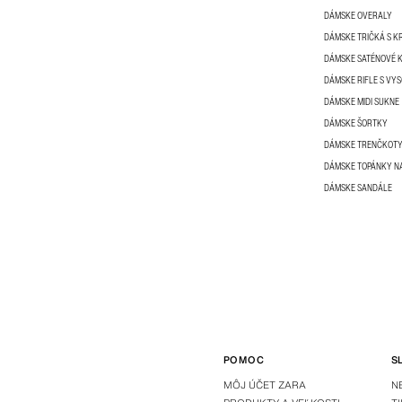
DÁMSKE OVERALY
DÁMSKE TRIČKÁ S 
DÁMSKE SATÉNOVÉ 
DÁMSKE RIFLE S VY
DÁMSKE MIDI SUKNE
DÁMSKE ŠORTKY
DÁMSKE TRENČKOT
DÁMSKE TOPÁNKY N
DÁMSKE SANDÁLE
POMOC
S
MÔJ ÚČET ZARA
N