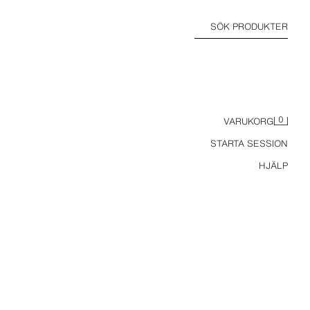
SÖK PRODUKTER
0
VARUKORG
STARTA SESSION
HJÄLP
JACQUARDSET MED VÄST, SKÄRP OCH KJOL