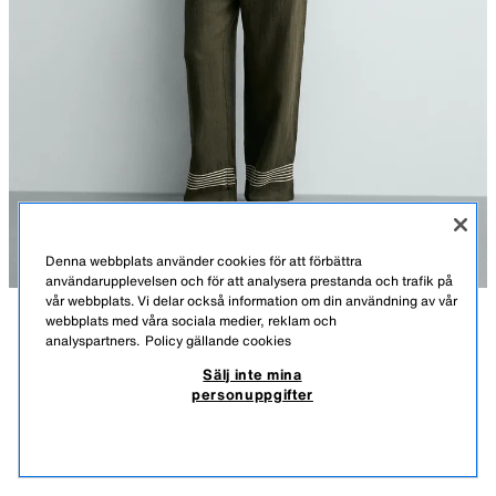
Denna webbplats använder cookies för att förbättra
användarupplevelsen och för att analysera prestanda och trafik på
vår webbplats. Vi delar också information om din användning av vår
webbplats med våra sociala medier, reklam och
BESKRIVNING
FÄRG
MATERIAL
MÅTT
analyspartners.
Policy gällande cookies
BYXA RELAXED FIT 100% LINNE
Sälj inte mina
Modellens längd: 188 cm
559,00 SEK
-70%
167,00 SEK
personuppgifter
559,00 SEK LÄGSTA PRIS DE SENASTE 30 DAGARNA; 167,00 SEK NEDSATT PRIS
Byxa med lös passform i linne (förutom resårer). Justerbar resårlinning
167,
med snörning. Fickor på sidan och bakfickor med kantband och knapp.
VISA LIKNANDE
Dragkedja och knapp fram.
SLUT I LAGER
MÖRK KHAKI
2634/254/507