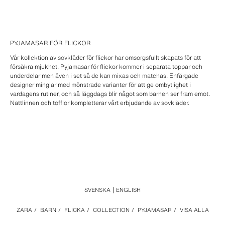
PYJAMASAR FÖR FLICKOR
Vår kollektion av sovkläder för flickor har omsorgsfullt skapats för att
försäkra mjukhet. Pyjamasar för flickor kommer i separata toppar och
underdelar men även i set så de kan mixas och matchas. Enfärgade
designer minglar med mönstrade varianter för att ge ombytlighet i
vardagens rutiner, och så läggdags blir något som barnen ser fram emot.
Nattlinnen och tofflor kompletterar vårt erbjudande av sovkläder.
SVENSKA
ENGLISH
ZARA
/
BARN
/
FLICKA
/
COLLECTION
/
PYJAMASAR
/
VISA ALLA