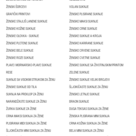
ŽENSKI ŠORCEVI
VOLAN SUKNJE
GRAFIČKI PRINTOVI
ŽENSKE PLISIRANE SUKNJE
ŽENSKE STAJLIŠ LANENE SUKNJE
ŽENSKE MAKSI SUKNJE
ŽENSKE KOŽNE SUKNJE
ŽENSKE CRNE SUKNJE
ŽENSKE OLOVKA - SUKNJE
ŽENSKE SUKNJE A-KROJA
ŽENSKE PLETENE SUKNJE
ŽENSKE KARIRANE SUKNJE
ŽENSKE BELE SUKNJE
ŽENSKE CRVENE SUKNJE
ŽENSKE ROZE SUKNJE
ŽENSKE CVETNE SUKNJE
PLAVE I MORNARSKO-PLAVE SUKNJE
ŽENSKE SUKNJE SA ŽIVOTINJSKIM PRINTOM
RESE
ZELENE SUKNJE
SUKNJE SA VISOKIM STRUKOM ZA ŽENU
ŽENSKE SUKNJE VELIKI BROJEVI
ŽENSKE SUKNJE OD TILA
ŠLJOKIČASTE SUKNJE ZA ŽENU
SUKNJA NA PREKLOP ZA ŽENU
ŽENSKE LETNJE SUKNJE
NARANDŽASTE SUKNJE ZA ŽENU
BRAON SUKNJE
ŽURKA SUKNJE ZA ŽENE
DUGA TEKSAS SUKNJA ZA ŽENE
CRNA MAKSI SUKNJA ZA ŽENE
ŽENSKA PLISIRANA MINI SUKNJA
PLISIRANA MIDI SUKNJA ZA ŽENE
CRNA KOŽNA SUKNJA ZA ŽENE
ŠLJOKIČASTA MINI SUKNJA ZA ŽENU
BELA MINI SUKNJA ZA ŽENU