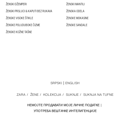
ŽENSKI DŽEMPERI
ŽENSKI MANTILI
ŽENSKI PRSLUCI & KAPUTI BEZ RUKAVA
ŽENSKA ODELA
ŽENSKE VISOKE ŠTIKLE
ŽENSKE MOKASINE
ŽENSKE POLUDUBOKE ČIZME
ŽENSKE SANDALE
ŽENSKE KOŽNE TAŠNE
SRPSKI
ENGLISH
ZARA
/
ŽENE
/
KOLEKCIJA
/
SUKNJE
/
SUKNJA NA TUFNE
НЕМОЈТЕ ПРОДАВАТИ МОЈЕ ЛИЧНЕ ПОДАТКЕ
УПОТРЕБА ВЕШТАЧКЕ ИНТЕЛИГЕНЦИЈЕ