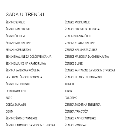
SADA U TRENDU
ŽENSKE SUKNJE
ŽENSKE MIDI SUKNJE
ŽENSKE MINI SUKNJE
ŽENSKE SUKNJE OD TEKSASA
ŽENSKI ŠORCEVI
ŽENSKI SUKNJA-ŠORC
ŽENSKE MIDI HALJINE
ŽENSKE KRATKE HALJINE
ŽENSKI KOMBINEZONI
ŽENSKE HALJINE ZA ŽURKE
ŽENSKE HALJINE ZA GOŠĆE VENČANJA
ŽENSKE MAJICE SA DUGIM RUKAVIMA
ŽENSKE MAJICE NA KRATKI RUKAV
ŽENSKE BLUZE
ŽENSKA SATENSKA KOŠULJA
ŽENSKE PANTALONE SA VISOKIM STRUKOM
PANTALONE ŠIROKIH NOGAVICA
ŽENSKE ELEGANTNE PANTALONE
ŽENSKE DŽOGERSICE
COMFORT
LETNJI KOMPLETI
LINEN
ŠORC
TAILORING
ODEĆA ZA PLAŽU
ŽENSKA MODERNA TRENERKA
DENIM
ŽENSKA TRIKOTAŽA
ŽENSKE ŠIROKE FARMERKE
ŽENSKE RAVNE FARMERKE
ŽENSKE FARMERKE SA VISOKIM STRUKOM
ŽENSKE ZVONCARE