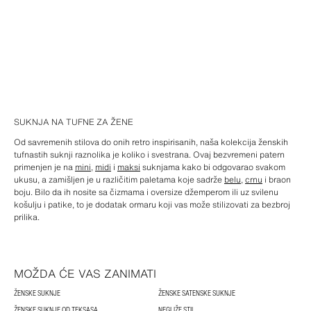
SUKNJA NA TUFNE ZA ŽENE
Od savremenih stilova do onih retro inspirisanih, naša kolekcija ženskih
tufnastih suknji raznolika je koliko i svestrana. Ovaj bezvremeni patern
primenjen je na
mini
,
midi
i
maksi
suknjama kako bi odgovarao svakom
ukusu, a zamišljen je u različitim paletama koje sadrže
belu
,
crnu
i braon
boju. Bilo da ih nosite sa čizmama i oversize džemperom ili uz svilenu
košulju i patike, to je dodatak ormaru koji vas može stilizovati za bezbroj
prilika.
MOŽDA ĆE VAS ZANIMATI
ŽENSKE SUKNJE
ŽENSKE SATENSKE SUKNJE
ŽENSKE SUKNJE OD TEKSASA
NEGLIŽE STIL