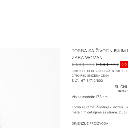
TORBA SA ŽIVOTINJSKIM 
ZARA WOMAN
9.990 RSD
3.590 RSD
-2
9.990 RSD REDOVNA CENA; 3.590 RSD
2.790 RSD SNIŽENA CENA
SIVA
6718/710/802
SLIČNI
NEMA N
Visina modela: 178 cm
Torba za rame. Životinjski dezen. Kož
metalnim detaljima sa strane. Dupli
Visina x dužina x širina: 14,5 x 30 
DIMENZIJE PROIZVODA