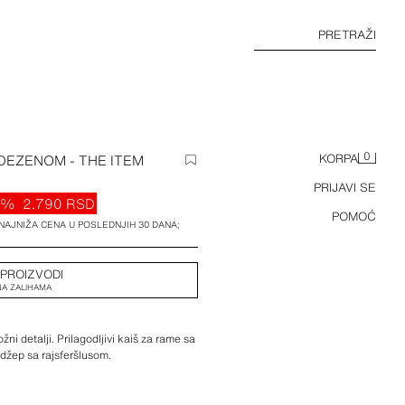
PRETRAŽI
0
DEZENOM - THE ITEM
KORPA
PRIJAVI SE
2%
2.790 RSD
POMOĆ
 NAJNIŽA CENA U POSLEDNJIH 30 DANA;
 PROIZVODI
A ZALIHAMA
ni detalji. Prilagodljivi kaiš za rame sa
 džep sa rajsferšlusom.
x 5 cm