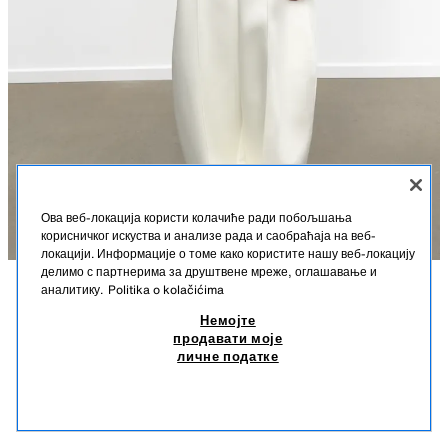
Ова веб-локација користи колачиће ради побољшања
корисничког искуства и анализе рада и саобраћаја на веб-
локацији. Информације о томе како користите нашу веб-локацију
делимо с партнерима за друштвене мреже, оглашавање и
аналитику.
Politika o kolačićima
OPIS
BALON SATENSKE PANTALONE
SASTAV
MERE
Немојте
6.590 RSD
1.290 RSD
-41%
750 RSD
продавати моје
Pantalone od satenske tkanine. Visok struk. Istaknuti šavovi napred.
6.590 RSD REDOVNA CENA; 1.290 RSD NAJNIŽA CENA U POSLEDNJIH 30 DANA;
личне податке
Kopčanje rajsferšlusom, skrivenim dugmetom i metalnom kopčicom sa
750 RSD SNIŽENA CENA
prednje strane.
750
PRLJAVOBELA
1255/468/251
SLIČNI PROIZVODI
NEMA NA ZALIHAMA