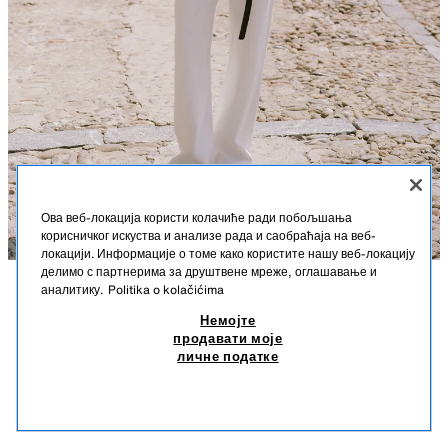
Ова веб-локација користи колачиће ради побољшања
корисничког искуства и анализе рада и саобраћаја на веб-
локацији. Информације о томе како користите нашу веб-локацију
делимо с партнерима за друштвене мреже, оглашавање и
аналитику.
Politika o kolačićima
OPIS
SAKO SA KRATKIM RUKAVIMA OD LANA
SASTAV
MERE
Немојте
4.990 RSD
1.990 RSD
-40%
1.190 RSD
продавати моје
Visina modela: 179 cm
4.990 RSD REDOVNA CENA; 1.990 RSD NAJNIŽA CENA U POSLEDNJIH 30 DANA;
личне податке
1.190 RSD SNIŽENA CENA
Sako od lana. Podignuta kragna i kratki rukavi sa naramenicama. Prednji
1.19
zašiveni džepovi. Kopčanje na preklop jednim dugmetom s prednje
SLIČNI PROIZVODI
strane.
NEMA NA ZALIHAMA
SVETLOBEŽ
2756/998/052