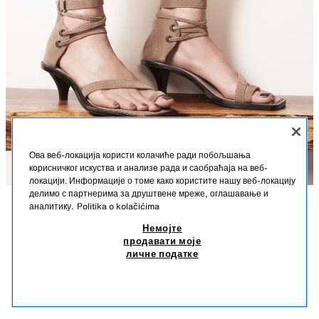
Ова веб-локација користи колачиће ради побољшања
корисничког искуства и анализе рада и саобраћаја на веб-
локацији. Информације о томе како користите нашу веб-локацију
делимо с партнерима за друштвене мреже, оглашавање и
аналитику.
Politika o kolačićima
OPIS
KOŽNE SANDALE SA ŠTIKLOM - THE ITEM ZARA WOMAN
SASTAV
MERE
Немојте
14.990 RSD
3.590 RSD
-33%
2.390 RSD
продавати моје
Visina modela: 178 cm
14.990 RSD REDOVNA CENA; 3.590 RSD NAJNIŽA CENA U POSLEDNJIH 30 DANA;
личне податке
2.390 RSD SNIŽENA CENA
Sandale od brušene kože. Prednji kaiš sa mestom za prste. Detalj sa
2.39
obodom. Peta sa pertlama i kaiš sa kopčom oko članka. Tanka štikla.
SLIČNI PROIZVODI
Četvrtasti vrh.
NEMA NA ZALIHAMA
MIŠJE SIVA
1380/710/131