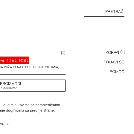
PRETRAŽI
0
KORPA
0%
1.190 RSD
PRIJAVI SE
 NAJNIŽA CENA U POSLEDNJIH 30 DANA;
POMOĆ
 PROIZVODI
A ZALIHAMA
a i dugim rukavima sa naramenicama.
nje dugmićima sa prednje strane.
VNICI