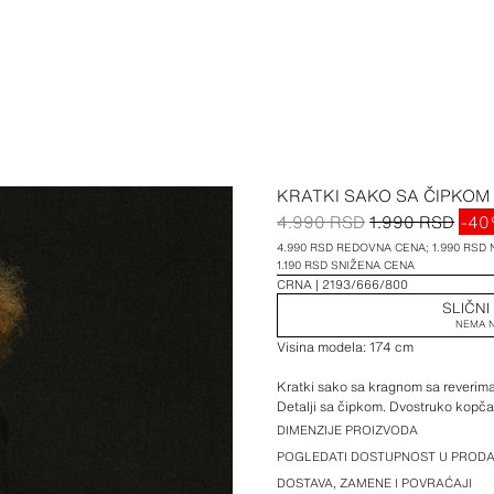
KRATKI SAKO SA ČIPKOM
4.990 RSD
1.990 RSD
-4
4.990 RSD REDOVNA CENA; 1.990 RSD
1.190 RSD SNIŽENA CENA
CRNA
2193/666/800
SLIČNI
NEMA N
Visina modela: 174 cm
Kratki sako sa kragnom sa reverim
Detalji sa čipkom. Dvostruko kopča
DIMENZIJE PROIZVODA
POGLEDATI DOSTUPNOST U PRODA
DOSTAVA, ZAMENE I POVRAĆAJI