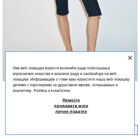
Ова веб-локација користи колачиће ради побољшања
корисничког искуства и анализе рада и саобраћаја на веб-
локацији. Информације о томе како користите нашу веб-локацију
делимо с партнерима за друштвене мреже, оглашавање и
аналитику.
Politika o kolačićima
POSLEDNJI KOMADI
OPIS
SASTAV
MERE
CAPRI FARMERKE Z1975 SA KAIŠEM
Немојте
3.390 RSD
1.290 RSD
-23%
990 RSD
продавати моје
Visina modela: 178 cm
личне податке
3.390 RSD REDOVNA CENA; 1.290 RSD NAJNIŽA CENA U POSLEDNJIH 30 DANA;
990 RSD SNIŽENA CENA
Farmerke srednjeg struka sa lažnim prednjim džepovima. Uski kroj
nogavica ispod kolena. Kopčanje na rajsferšlus, unutrašnje dugme i
99
kopču napred.
DODAJ
PLAVA
6147/058/407