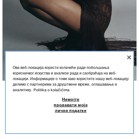
Ова веб-локација користи колачиће ради побољшања
корисничког искуства и анализе рада и саобраћаја на веб-
локацији. Информације о томе како користите нашу веб-локацију
делимо с партнерима за друштвене мреже, оглашавање и
аналитику.
Politika o kolačićima
OPIS
HALJINA S BRETELAMA OD ČIPKE I RESAMA
SASTAV
MERE
Немојте
10.990 RSD
1.990 RSD
-35%
1.290 RSD
продавати моје
Visina modela: 179 cm
10.990 RSD REDOVNA CENA; 1.990 RSD NAJNIŽA CENA U POSLEDNJIH 30 DANA;
личне податке
1.290 RSD SNIŽENA CENA
Poluprovidna haljina izrađena od mekane čipkaste tkanine. Ravni izrez i
1.29
tanke bretelama. Donji rub obrubljen resama u istoj boji.
SLIČNI PROIZVODI
NEMA NA ZALIHAMA
SMEĐA
1067/105/700
Ovaj artikal nema unutrašnju postavu.