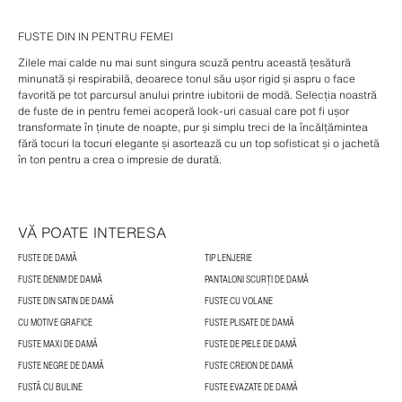
FUSTE DIN IN PENTRU FEMEI
Zilele mai calde nu mai sunt singura scuză pentru această țesătură
minunată și respirabilă, deoarece tonul său ușor rigid și aspru o face
favorită pe tot parcursul anului printre iubitorii de modă. Selecția noastră
de fuste de in pentru femei acoperă look-uri casual care pot fi ușor
transformate în ținute de noapte, pur și simplu treci de la încălțămintea
fără tocuri la tocuri elegante și asortează cu un top sofisticat și o jachetă
în ton pentru a crea o impresie de durată.
VĂ POATE INTERESA
FUSTE DE DAMĂ
TIP LENJERIE
FUSTE DENIM DE DAMĂ
PANTALONI SCURȚI DE DAMĂ
FUSTE DIN SATIN DE DAMĂ
FUSTE CU VOLANE
CU MOTIVE GRAFICE
FUSTE PLISATE DE DAMĂ
FUSTE MAXI DE DAMĂ
FUSTE DE PIELE DE DAMĂ
FUSTE NEGRE DE DAMĂ
FUSTE CREION DE DAMĂ
FUSTĂ CU BULINE
FUSTE EVAZATE DE DAMĂ