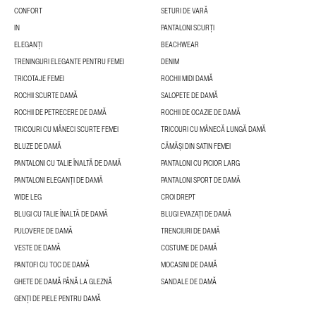
CONFORT
SETURI DE VARĂ
IN
PANTALONI SCURȚI
ELEGANȚI
BEACHWEAR
TRENINGURI ELEGANTE PENTRU FEMEI
DENIM
TRICOTAJE FEMEI
ROCHII MIDI DAMĂ
ROCHII SCURTE DAMĂ
SALOPETE DE DAMĂ
ROCHII DE PETRECERE DE DAMĂ
ROCHII DE OCAZIE DE DAMĂ
TRICOURI CU MÂNECI SCURTE FEMEI
TRICOURI CU MÂNECĂ LUNGĂ DAMĂ
BLUZE DE DAMĂ
CĂMĂȘI DIN SATIN FEMEI
PANTALONI CU TALIE ÎNALTĂ DE DAMĂ
PANTALONI CU PICIOR LARG
PANTALONI ELEGANȚI DE DAMĂ
PANTALONI SPORT DE DAMĂ
WIDE LEG
CROI DREPT
BLUGI CU TALIE ÎNALTĂ DE DAMĂ
BLUGI EVAZAȚI DE DAMĂ
PULOVERE DE DAMĂ
TRENCIURI DE DAMĂ
VESTE DE DAMĂ
COSTUME DE DAMĂ
PANTOFI CU TOC DE DAMĂ
MOCASINI DE DAMĂ
GHETE DE DAMĂ PÂNĂ LA GLEZNĂ
SANDALE DE DAMĂ
GENȚI DE PIELE PENTRU DAMĂ