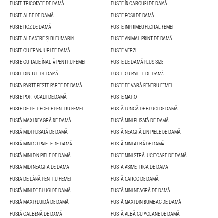
FUSTE TRICOTATE DE DAMĂ
FUSTE ÎN CAROURI DE DAMĂ
FUSTE ALBE DE DAMĂ
FUSTE ROȘII DE DAMĂ
FUSTE ROZ DE DAMĂ
FUSTE IMPRIMEU FLORAL FEMEI
FUSTE ALBASTRE ȘI BLEUMARIN
FUSTE ANIMAL PRINT DE DAMĂ
FUSTE CU FRANJURI DE DAMĂ
FUSTE VERZI
FUSTE CU TALIE ÎNALTĂ PENTRU FEMEI
FUSTE DE DAMĂ PLUS SIZE
FUSTE DIN TUL DE DAMĂ
FUSTE CU PAIETE DE DAMĂ
FUSTA PARTE PESTE PARTE DE DAMĂ
FUSTE DE VARĂ PENTRU FEMEI
FUSTE PORTOCALII DE DAMĂ
FUSTE MARO
FUSTE DE PETRECERE PENTRU FEMEI
FUSTĂ LUNGĂ DE BLUGI DE DAMĂ
FUSTĂ MAXI NEAGRĂ DE DAMĂ
FUSTĂ MINI PLISATĂ DE DAMĂ
FUSTĂ MIDI PLISATĂ DE DAMĂ
FUSTĂ NEAGRĂ DIN PIELE DE DAMĂ
FUSTĂ MINI CU PAIETE DE DAMĂ
FUSTĂ MINI ALBĂ DE DAMĂ
FUSTĂ MINI DIN PIELE DE DAMĂ
FUSTE MINI STRĂLUCITOARE DE DAMĂ
FUSTĂ MIDI NEAGRĂ DE DAMĂ
FUSTĂ ASIMETRICĂ DE DAMĂ
FUSTA DE LÂNĂ PENTRU FEMEI
FUSTĂ CARGO DE DAMĂ
FUSTĂ MINI DE BLUGI DE DAMĂ
FUSTĂ MINI NEAGRĂ DE DAMĂ
FUSTĂ MAXI FLUIDĂ DE DAMĂ
FUSTĂ MAXI DIN BUMBAC DE DAMĂ
FUSTĂ GALBENĂ DE DAMĂ
FUSTĂ ALBĂ CU VOLANE DE DAMĂ