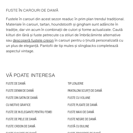
FUSTE ÎN CAROURI DE DAMĂ
Fustele în carouri din acest sezon readuc în prim plan trendul tradițional.
Materiale în carouri, tartan, houndstooth și gingham sunt adâncite în
tradiție, dar vin acum în combinații de culori și forme actualizate. Caută
kilturi din lână și fuste petrecute ca stiluri de îmbrăcăminte alternative
sau
descoperă fustele creion
în carouri pentru o ținută personalizată cu
un plus de eleganță. Pantofii de tip mules și slingbacks completează
aspectul vintage.
VĂ POATE INTERESA
FUSTE DE DAMĂ
TIP LENJERIE
FUSTE DENIM DE DAMĂ
PANTALONI SCURȚI DE DAMĂ
FUSTE DIN SATIN DE DAMĂ
FUSTE CU VOLANE
CU MOTIVE GRAFICE
FUSTE PLISATE DE DAMĂ
FUSTE DE IN ELEGANTE PENTRU FEMEI
FUSTE MAXI DE DAMĂ
FUSTE DE PIELE DE DAMĂ
FUSTE NEGRE DE DAMĂ
FUSTE CREION DE DAMĂ
FUSTĂ CU BULINE