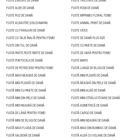
FUSTE EVAZATE DE DAMĂ
FUSTE TRICOTATE DE DAMĂ
FUSTE ALBE DE DAMĂ
FUSTE ROȘII DE DAMĂ
FUSTE ROZ DE DAMĂ
FUSTE IMPRIMEU FLORAL FEMEI
FUSTE ALBASTRE ȘI BLEUMARIN
FUSTE ANIMAL PRINT DE DAMĂ
FUSTE CU FRANJURI DE DAMĂ
FUSTE VERZI
FUSTE CU TALIE ÎNALTĂ PENTRU FEMEI
FUSTE DE DAMĂ PLUS SIZE
FUSTE DIN TUL DE DAMĂ
FUSTE CU PAIETE DE DAMĂ
FUSTA PARTE PESTE PARTE DE DAMĂ
FUSTE DE VARĂ PENTRU FEMEI
FUSTE PORTOCALII DE DAMĂ
FUSTE MARO
FUSTE DE PETRECERE PENTRU FEMEI
FUSTĂ LUNGĂ DE BLUGI DE DAMĂ
FUSTĂ MAXI NEAGRĂ DE DAMĂ
FUSTĂ MINI PLISATĂ DE DAMĂ
FUSTĂ MIDI PLISATĂ DE DAMĂ
FUSTĂ NEAGRĂ DIN PIELE DE DAMĂ
FUSTĂ MINI CU PAIETE DE DAMĂ
FUSTĂ MINI ALBĂ DE DAMĂ
FUSTĂ MINI DIN PIELE DE DAMĂ
FUSTE MINI STRĂLUCITOARE DE DAMĂ
FUSTĂ MIDI NEAGRĂ DE DAMĂ
FUSTĂ ASIMETRICĂ DE DAMĂ
FUSTA DE LÂNĂ PENTRU FEMEI
FUSTĂ CARGO DE DAMĂ
FUSTĂ MINI DE BLUGI DE DAMĂ
FUSTĂ MINI NEAGRĂ DE DAMĂ
FUSTĂ MAXI FLUIDĂ DE DAMĂ
FUSTĂ MAXI DIN BUMBAC DE DAMĂ
FUSTĂ GALBENĂ DE DAMĂ
FUSTĂ ALBĂ CU VOLANE DE DAMĂ