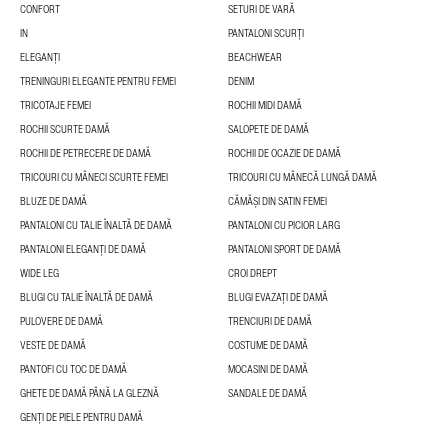
CONFORT
SETURI DE VARĂ
IN
PANTALONI SCURȚI
ELEGANȚI
BEACHWEAR
TRENINGURI ELEGANTE PENTRU FEMEI
DENIM
TRICOTAJE FEMEI
ROCHII MIDI DAMĂ
ROCHII SCURTE DAMĂ
SALOPETE DE DAMĂ
ROCHII DE PETRECERE DE DAMĂ
ROCHII DE OCAZIE DE DAMĂ
TRICOURI CU MÂNECI SCURTE FEMEI
TRICOURI CU MÂNECĂ LUNGĂ DAMĂ
BLUZE DE DAMĂ
CĂMĂȘI DIN SATIN FEMEI
PANTALONI CU TALIE ÎNALTĂ DE DAMĂ
PANTALONI CU PICIOR LARG
PANTALONI ELEGANȚI DE DAMĂ
PANTALONI SPORT DE DAMĂ
WIDE LEG
CROI DREPT
BLUGI CU TALIE ÎNALTĂ DE DAMĂ
BLUGI EVAZAȚI DE DAMĂ
PULOVERE DE DAMĂ
TRENCIURI DE DAMĂ
VESTE DE DAMĂ
COSTUME DE DAMĂ
PANTOFI CU TOC DE DAMĂ
MOCASINI DE DAMĂ
GHETE DE DAMĂ PÂNĂ LA GLEZNĂ
SANDALE DE DAMĂ
GENȚI DE PIELE PENTRU DAMĂ