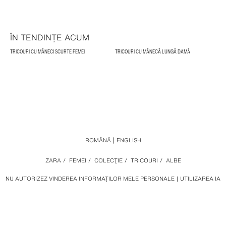
ÎN TENDINȚE ACUM
TRICOURI CU MÂNECI SCURTE FEMEI
TRICOURI CU MÂNECĂ LUNGĂ DAMĂ
ROMÂNĂ
ENGLISH
ZARA
/
FEMEI
/
COLECŢIE
/
TRICOURI
/
ALBE
NU AUTORIZEZ VINDEREA INFORMAȚILOR MELE PERSONALE
UTILIZAREA IA