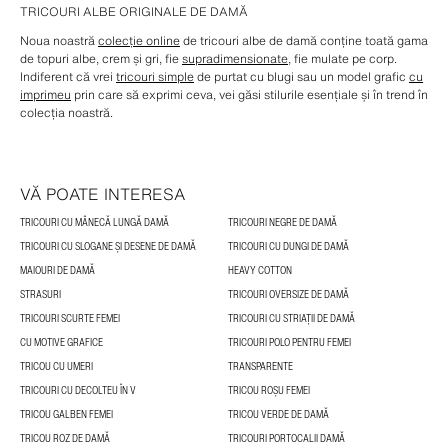
TRICOURI ALBE ORIGINALE DE DAMĂ
Noua noastră
colecție online
de tricouri albe de damă conține toată gama
de topuri albe, crem și gri, fie
supradimensionate
, fie mulate pe corp.
Indiferent că vrei
tricouri simple
de purtat cu blugi sau un model grafic
cu
imprimeu
prin care să exprimi ceva, vei găsi stilurile esențiale și în trend în
colecția noastră.
VĂ POATE INTERESA
TRICOURI CU MÂNECĂ LUNGĂ DAMĂ
TRICOURI NEGRE DE DAMĂ
TRICOURI CU SLOGANE ȘI DESENE DE DAMĂ
TRICOURI CU DUNGI DE DAMĂ
MAIOURI DE DAMĂ
HEAVY COTTON
STRASURI
TRICOURI OVERSIZE DE DAMĂ
TRICOURI SCURTE FEMEI
TRICOURI CU STRIAȚII DE DAMĂ
CU MOTIVE GRAFICE
TRICOURI POLO PENTRU FEMEI
TRICOU CU UMERI
TRANSPARENTE
TRICOURI CU DECOLTEU ÎN V
TRICOU ROȘU FEMEI
TRICOU GALBEN FEMEI
TRICOU VERDE DE DAMĂ
TRICOU ROZ DE DAMĂ
TRICOURI PORTOCALII DAMĂ