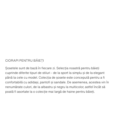
CIORAPI PENTRU BĂIEȚI
Șosetele sunt de bază în fiecare zi. Selecția noastră pentru băieți
cuprinde diferite tipuri de stiluri - de la sport la simplu și de la elegant
până la cele cu model. Colecția de șosete este concepută pentru a fi
confortabilă cu adidași, pantofi și sandale. De asemenea, acestea vin în
nenumărate culori, de la albastru și negru la multicolor, astfel încât să
poată fi asortate la o colecție mai largă de haine pentru băieți.