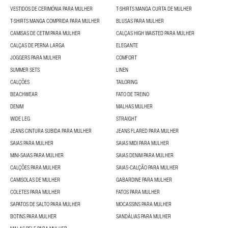
VESTIDOS DE CERIMÓNIA PARA MULHER
T-SHIRTS MANGA CURTA DE MULHER
T-SHIRTS MANGA COMPRIDA PARA MULHER
BLUSAS PARA MULHER
CAMISAS DE CETIM PARA MULHER
CALÇAS HIGH WAISTED PARA MULHER
CALÇAS DE PERNA LARGA
ELEGANTE
JOGGERS PARA MULHER
COMFORT
SUMMER SETS
LINEN
CALÇÕES
TAILORING
BEACHWEAR
FATO DE TREINO
DENIM
MALHAS MULHER
WIDE LEG
STRAIGHT
JEANS CINTURA SUBIDA PARA MULHER
JEANS FLARED PARA MULHER
SAIAS PARA MULHER
SAIAS MIDI PARA MULHER
MINI-SAIAS PARA MULHER
SAIAS DENIM PARA MULHER
CALÇÕES PARA MULHER
SAIAS-CALÇÃO PARA MULHER
CAMISOLAS DE MULHER
GABARDINE PARA MULHER
COLETES PARA MULHER
FATOS PARA MULHER
SAPATOS DE SALTO PARA MULHER
MOCASSINS PARA MULHER
BOTINS PARA MULHER
SANDÁLIAS PARA MULHER