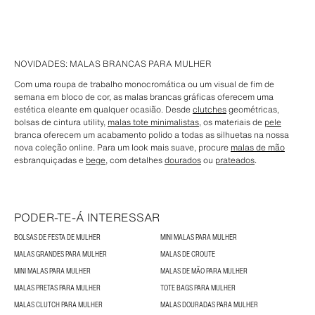
NOVIDADES: MALAS BRANCAS PARA MULHER
Com uma roupa de trabalho monocromática ou um visual de fim de
semana em bloco de cor, as malas brancas gráficas oferecem uma
estética eleante em qualquer ocasião. Desde
clutches
geométricas,
bolsas de cintura utility,
malas tote minimalistas
, os materiais de
pele
branca oferecem um acabamento polido a todas as silhuetas na nossa
nova coleção online. Para um look mais suave, procure
malas de mão
esbranquiçadas e
bege
, com detalhes
dourados
ou
prateados
.
PODER-TE-Á INTERESSAR
BOLSAS DE FESTA DE MULHER
MINI MALAS PARA MULHER
MALAS GRANDES PARA MULHER
MALAS DE CROUTE
MINI MALAS PARA MULHER
MALAS DE MÃO PARA MULHER
MALAS PRETAS PARA MULHER
TOTE BAGS PARA MULHER
MALAS CLUTCH PARA MULHER
MALAS DOURADAS PARA MULHER