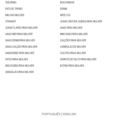
TAILORING
BEACHWEAR
FATO DE TREINO
DENIM
MALHAS MULHER
WIDE LEG
STRAIGHT
JEANS CINTURA SUBIDA PARA MULHER
JEANS FLARED PARA MULHER
SAIAS PARA MULHER
SAIAS MIDI PARA MULHER
MINI-SAIAS PARA MULHER
SAIAS DENIM PARA MULHER
CALÇÕES PARA MULHER
SAIAS-CALÇÃO PARA MULHER
CAMISOLAS DE MULHER
GABARDINE PARA MULHER
COLETES PARA MULHER
FATOS PARA MULHER
SAPATOS DE SALTO PARA MULHER
MOCASSINS PARA MULHER
BOTINS PARA MULHER
SANDÁLIAS PARA MULHER
PORTUGUÊS
ENGLISH