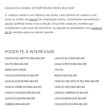
CASACOS CAMEL INTEMPORAIS PARA MULHER
O casaco camel é um clássico da moda, caso prefira um casaco com
cinto ou então um
trench
de inspiração militar, certamente encontrará a
opção perfeita nesta nova coleção. Encontre casacos crombie que
completam o seu look de escritório, ou aposte na qualidade com
casacos
de lã
oversize para se manter quente.
PODER-TE-Á INTERESSAR
CASACOS PELO SINTÉTICO PARA MULHER
CASACOS DE LÃ PARA MULHER
COLETES PARA MULHER
CASACOS PRETOS PARA MULHER
SOBRETUDOS VERDES
COLETES
CASACOS DE INVERNO DE MULHER
PARKAS PARA MULHER
CASACOS AVIADOR PARA MULHER
CASACOS COM CAPUZ DE PELE PARA MULHER
CASACOS VERMELHOS PARA MULHER
CASACOS CINZA PARA MULHER
CASACOS OVERSIZED PARA MULHER
CASACOS COMPRIDOS DE MULHER
CASACOS AZUIS PARA MULHER
CASACOS BRANCOS DE MULHER
QUIMONOS PARA MULHER
CASACOS PELÚCIA PARA MULHER