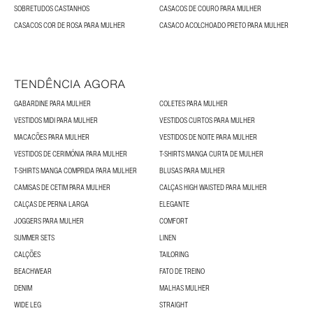
SOBRETUDOS CASTANHOS
CASACOS DE COURO PARA MULHER
CASACOS COR DE ROSA PARA MULHER
CASACO ACOLCHOADO PRETO PARA MULHER
TENDÊNCIA AGORA
GABARDINE PARA MULHER
COLETES PARA MULHER
VESTIDOS MIDI PARA MULHER
VESTIDOS CURTOS PARA MULHER
MACACÕES PARA MULHER
VESTIDOS DE NOITE PARA MULHER
VESTIDOS DE CERIMÓNIA PARA MULHER
T-SHIRTS MANGA CURTA DE MULHER
T-SHIRTS MANGA COMPRIDA PARA MULHER
BLUSAS PARA MULHER
CAMISAS DE CETIM PARA MULHER
CALÇAS HIGH WAISTED PARA MULHER
CALÇAS DE PERNA LARGA
ELEGANTE
JOGGERS PARA MULHER
COMFORT
SUMMER SETS
LINEN
CALÇÕES
TAILORING
BEACHWEAR
FATO DE TREINO
DENIM
MALHAS MULHER
WIDE LEG
STRAIGHT