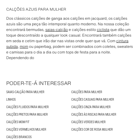
CALÇÕES AZUIS PARA MULHER
Dos clássicos calções de ganga aos calções em jacquard, os calções
azuis são uma peça tão intemporal quanto moderno. Na nossa coleção
encontrará bermudas,
saias-calção
e calções estilo
ciclista
que dão um
toque descontraído a qualquer look casual. Encontrará também calções
em seda e cetim que irão dar nas vistas onde quer que vá. Com
cintura
subida
,
mom
ou paperbag, podem ser combinados com coletes, sweaters
e camisas para o dia a dia ou com tops de festa para a noite.
Dependendo do
PODER-TE-Á INTERESSAR
SAIAS-CALÇÃO PARA MULHER
CALÇÕES PARA MULHER
LINHOS
CALÇÕES CASUAIS PARA MULHER
CALÇÕES FLUIDOS PARA MULHER
CALÇÕES CINZA PARA MULHER
CALÇÕES PRETOS PARA MULHER
CALÇÕES ÀS RISCAS PARA MULHER
CALÇÕES MOM FIT
CALÇÕES VERDES MULHER
CALÇÕES VERMELHOS MULHER
CALÇÕES COR DE ROSA MULHER
CALÇÕES BRANCOS