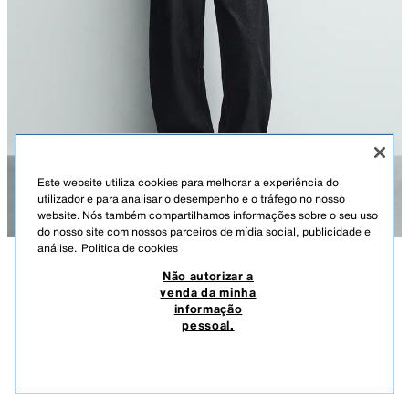
Este website utiliza cookies para melhorar a experiência do
utilizador e para analisar o desempenho e o tráfego no nosso
website. Nós também compartilhamos informações sobre o seu uso
do nosso site com nossos parceiros de mídia social, publicidade e
análise.
Política de cookies
Não autorizar a
DESCRIÇÃO
COMPOSIÇÃO
MEDIDAS
venda da minha
informação
JEANS BALÃO FIT
Altura do modelo: 185 cm
pessoal.
39,95 EUR
12,99 EUR
-74%
9,99 EUR
Corte descontraído desde a anca, ligeiramente mais estreito na bainha.
9,99
Cintura média. Tecido Rígido.
VER SIMILARES
ESGOTADO
AZUL-MARINHO / BRANCO
3991/403/043
Jeans balão fit confecionados em ganga de algodão. Cinco bolsos. Efeito