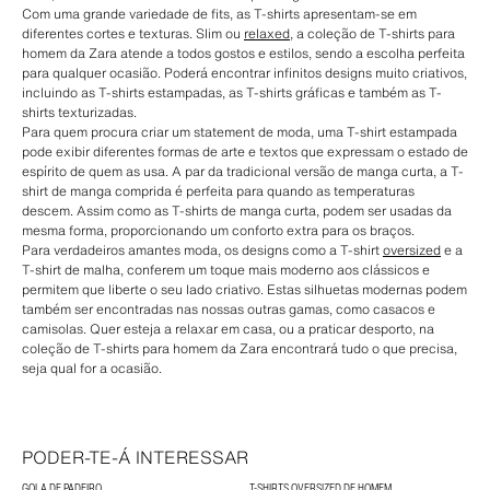
Com uma grande variedade de fits, as T-shirts apresentam-se em
diferentes cortes e texturas. Slim ou
relaxed
, a coleção de T-shirts para
homem da Zara atende a todos gostos e estilos, sendo a escolha perfeita
para qualquer ocasião. Poderá encontrar infinitos designs muito criativos,
incluindo as T-shirts estampadas, as T-shirts gráficas e também as T-
shirts texturizadas.
Para quem procura criar um statement de moda, uma T-shirt estampada
pode exibir diferentes formas de arte e textos que expressam o estado de
espírito de quem as usa. A par da tradicional versão de manga curta, a T-
shirt de manga comprida é perfeita para quando as temperaturas
descem. Assim como as T-shirts de manga curta, podem ser usadas da
mesma forma, proporcionando um conforto extra para os braços.
Para verdadeiros amantes moda, os designs como a T-shirt
oversized
e a
T-shirt de malha, conferem um toque mais moderno aos clássicos e
permitem que liberte o seu lado criativo. Estas silhuetas modernas podem
também ser encontradas nas nossas outras gamas, como casacos e
camisolas. Quer esteja a relaxar em casa, ou a praticar desporto, na
coleção de T-shirts para homem da Zara encontrará tudo o que precisa,
seja qual for a ocasião.
PODER-TE-Á INTERESSAR
GOLA DE PADEIRO
T-SHIRTS OVERSIZED DE HOMEM