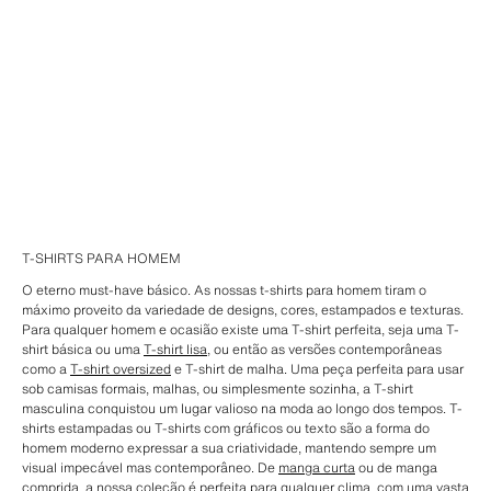
T-SHIRTS PARA HOMEM
O eterno must-have básico. As nossas t-shirts para homem tiram o
máximo proveito da variedade de designs, cores, estampados e texturas.
Para qualquer homem e ocasião existe uma T-shirt perfeita, seja uma T-
shirt básica ou uma
T-shirt lisa
, ou então as versões contemporâneas
como a
T-shirt oversized
e T-shirt de malha. Uma peça perfeita para usar
sob camisas formais, malhas, ou simplesmente sozinha, a T-shirt
masculina conquistou um lugar valioso na moda ao longo dos tempos. T-
shirts estampadas ou T-shirts com gráficos ou texto são a forma do
homem moderno expressar a sua criatividade, mantendo sempre um
visual impecável mas contemporâneo. De
manga curta
ou de manga
comprida, a nossa coleção é perfeita para qualquer clima, com uma vasta