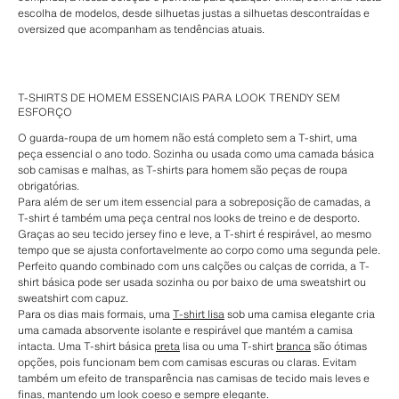
escolha de modelos, desde silhuetas justas a silhuetas descontraídas e
oversized que acompanham as tendências atuais.
T-SHIRTS DE HOMEM ESSENCIAIS PARA LOOK TRENDY SEM
ESFORÇO
O guarda-roupa de um homem não está completo sem a T-shirt, uma
peça essencial o ano todo. Sozinha ou usada como uma camada básica
sob camisas e malhas, as T-shirts para homem são peças de roupa
obrigatórias.
Para além de ser um item essencial para a sobreposição de camadas, a
T-shirt é também uma peça central nos looks de treino e de desporto.
Graças ao seu tecido jersey fino e leve, a T-shirt é respirável, ao mesmo
tempo que se ajusta confortavelmente ao corpo como uma segunda pele.
Perfeito quando combinado com uns calções ou calças de corrida, a T-
shirt básica pode ser usada sozinha ou por baixo de uma sweatshirt ou
sweatshirt com capuz.
Para os dias mais formais, uma
T-shirt lisa
sob uma camisa elegante cria
uma camada absorvente isolante e respirável que mantém a camisa
intacta. Uma T-shirt básica
preta
lisa ou uma T-shirt
branca
são ótimas
opções, pois funcionam bem com camisas escuras ou claras. Evitam
também um efeito de transparência nas camisas de tecido mais leves e
finas, mantendo um look coeso e sempre elegante.