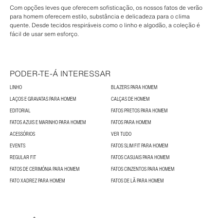
Com opções leves que oferecem sofisticação, os nossos fatos de verão
para homem oferecem estilo, substância e delicadeza para o clima
quente. Desde tecidos respiráveis como o linho e algodão, a coleção é
fácil de usar sem esforço.
PODER-TE-Á INTERESSAR
LINHO
BLAZERS PARA HOMEM
LAÇOS E GRAVATAS PARA HOMEM
CALÇAS DE HOMEM
EDITORIAL
FATOS PRETOS PARA HOMEM
FATOS AZUIS E MARINHO PARA HOMEM
FATOS PARA HOMEM
ACESSÓRIOS
VER TUDO
EVENTS
FATOS SLIM FIT PARA HOMEM
REGULAR FIT
FATOS CASUAIS PARA HOMEM
FATOS DE CERIMÓNIA PARA HOMEM
FATOS CINZENTOS PARA HOMEM
FATO XADREZ PARA HOMEM
FATOS DE LÃ PARA HOMEM