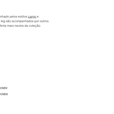
hado pelos estilos
cargo
e
de leg são acompanhados por outros
erta mais neutra da coleção.
 HOMEM
 HOMEM