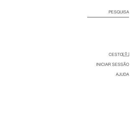
PESQUISA
0
CESTO
INICIAR SESSÃO
AJUDA
CALÇAS CHINOS RELAXED FIT LAVADAS