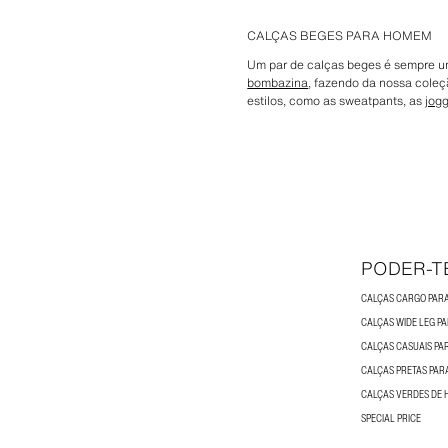
CALÇAS BEGES PARA HOMEM
Um par de calças beges é sempre u
bombazina
, fazendo da nossa coleç
estilos, como as sweatpants, as
jog
PODER-T
CALÇAS CARGO PAR
CALÇAS WIDE LEG P
CALÇAS CASUAIS P
CALÇAS PRETAS PA
CALÇAS VERDES DE
SPECIAL PRICE