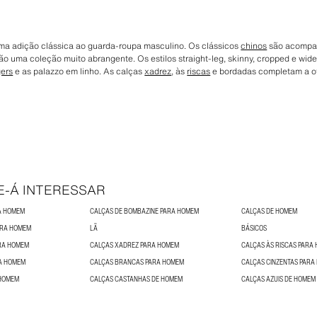
ma adição clássica ao guarda-roupa masculino. Os clássicos
chinos
são acompan
ão uma coleção muito abrangente. Os estilos straight-leg, skinny, cropped e wi
gers
e as palazzo em linho. As calças
xadrez
, às
riscas
e bordadas completam a of
E-Á INTERESSAR
A HOMEM
CALÇAS DE BOMBAZINE PARA HOMEM
CALÇAS DE HOMEM
ARA HOMEM
LÃ
BÁSICOS
ARA HOMEM
CALÇAS XADREZ PARA HOMEM
CALÇAS ÀS RISCAS PARA
RA HOMEM
CALÇAS BRANCAS PARA HOMEM
CALÇAS CINZENTAS PARA
 HOMEM
CALÇAS CASTANHAS DE HOMEM
CALÇAS AZUIS DE HOMEM