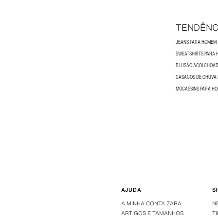
TENDÊNC
JEANS PARA HOMEM
SWEATSHIRTS PARA
BLUSÃO ACOLCHOAD
CASACOS DE CHUVA
MOCASSINS PARA H
AJUDA
S
A MINHA CONTA ZARA
N
ARTIGOS E TAMANHOS
T