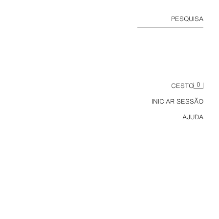
PESQUISA
0
CESTO
INICIAR SESSÃO
AJUDA
VAIANA © DISNEY LIP GLOSS 10 ML (1.69 FL.OZ)