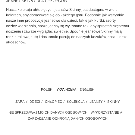
JEANSY SKINNY DLA CHŁOPCÓW
Nasza kolekcja chłopięcych jeansów Skinny jest dostępna w wielu
kolorach, aby dopasować się do każdego gstu. Podobnie jak wszystkie
nasze inne propozycje jeansowe dla dzieci, takie jak
kurtki
,
szorty
i
odzież wierzchnia, nasze jeansy są wykonane tak, aby sprostać częstemu
noszeniu i zawsze wyglądać świetnie. Spodnie jeansowe Skinny mają
rock'n'rollową nutę i doskonale pasują do naszych kozaków, koszul oraz
akcesoriów.
POLSKI
УКРАЇНСЬКА
ENGLISH
ZARA
/
DZIECI
/
CHŁOPIEC
/
KOLEKCJA
/
JEANSY
/
SKINNY
NIE SPRZEDAWAJ MOICH DANYCH OSOBOWYCH
WYKORZYSTANIE AI
ZARZĄDZANIE OCHRONĄ DANYCH OSOBOWYCH