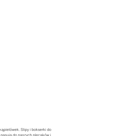
ąpielówek. Slipy i bokserki do
ze pasują do naszych
plecaków
i