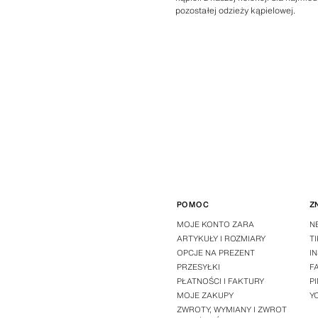
pozostałej odzieży kąpielowej.
POMOC
Z
MOJE KONTO ZARA
N
ARTYKUŁY I ROZMIARY
T
OPCJE NA PREZENT
I
PRZESYŁKI
F
PŁATNOŚCI I FAKTURY
P
MOJE ZAKUPY
Y
ZWROTY, WYMIANY I ZWROT