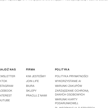
NAJDŹ NAS
FIRMA
POLITYKA
EWSLETTER
KIM JESTEŚMY
POLITYKA PRYWATNOŚCI
IKTOK
JOIN LIFE
WYKORZYSTANIE AI
NSTAGRAM
BIURA
WARUNKI ZAKUPÓW
ACEBOOK
SKLEPY
ZARZĄDZANIE OCHRONĄ
DANYCH OSOBOWYCH
INTEREST
PRACUJ Z NAMI
WARUNKI KARTY
OUTUBE
PODARUNKOWEJ.