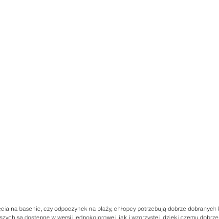
ęcia na basenie, czy odpoczynek na plaży, chłopcy potrzebują dobrze dobranych k
odszych są dostępne w wersji jednokolorowej, jak i wzorzystej, dzięki czemu dobr