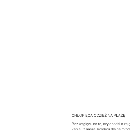
CHŁOPIĘCA ODZIEŻ NA PLAŻĘ
Bez względu na to, czy chodzi o zaj
kąpieli z naszej kolekcji dla najmł