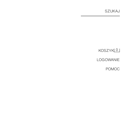
SZUKAJ
0
KOSZYK
LOGOWANIE
POMOC
6-14 LAT / SZYBKOSCHNĄCE SPODENKI KĄPIELOWE