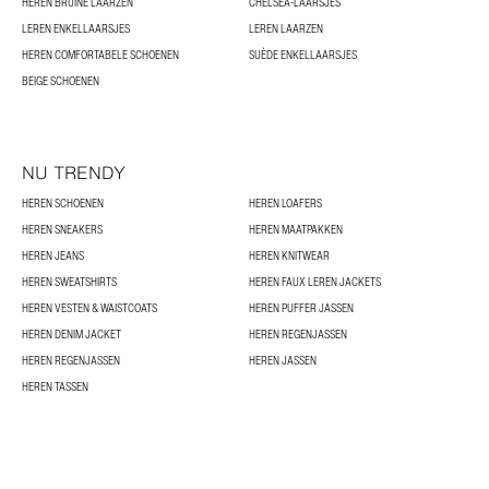
HEREN BRUINE LAARZEN
CHELSEA-LAARSJES
LEREN ENKELLAARSJES
LEREN LAARZEN
HEREN COMFORTABELE SCHOENEN
SUÈDE ENKELLAARSJES
BEIGE SCHOENEN
NU TRENDY
HEREN SCHOENEN
HEREN LOAFERS
HEREN SNEAKERS
HEREN MAATPAKKEN
HEREN JEANS
HEREN KNITWEAR
HEREN SWEATSHIRTS
HEREN FAUX LEREN JACKETS
HEREN VESTEN & WAISTCOATS
HEREN PUFFER JASSEN
HEREN DENIM JACKET
HEREN REGENJASSEN
HEREN REGENJASSEN
HEREN JASSEN
HEREN TASSEN