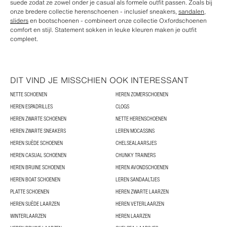
suede zodat ze zowel onder je casual als formele outfit passen. Zoals bij
onze bredere collectie herenschoenen - inclusief sneakers,
sandalen
,
sliders
en bootschoenen - combineert onze collectie Oxfordschoenen
comfort en stijl. Statement sokken in leuke kleuren maken je outfit
compleet.
DIT VIND JE MISSCHIEN OOK INTERESSANT
NETTE SCHOENEN
HEREN ZOMERSCHOENEN
HEREN ESPADRILLES
CLOGS
HEREN ZWARTE SCHOENEN
NETTE HERENSCHOENEN
HEREN ZWARTE SNEAKERS
LEREN MOCASSINS
HEREN SUÈDE SCHOENEN
CHELSEALAARSJES
HEREN CASUAL SCHOENEN
CHUNKY TRAINERS
HEREN BRUINE SCHOENEN
HEREN AVONDSCHOENEN
HEREN BOAT SCHOENEN
LEREN SANDAALTJES
PLATTE SCHOENEN
HEREN ZWARTE LAARZEN
HEREN SUÈDE LAARZEN
HEREN VETERLAARZEN
WINTERLAARZEN
HEREN LAARZEN