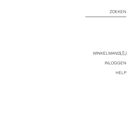
ZOEKEN
0
WINKELMAND
INLOGGEN
HELP
LEREN MOCASSINS MET OPEN HIEL