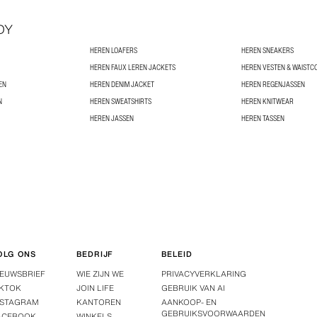
DY
HEREN LOAFERS
HEREN SNEAKERS
HEREN FAUX LEREN JACKETS
HEREN VESTEN & WAISTC
EN
HEREN DENIM JACKET
HEREN REGENJASSEN
N
HEREN SWEATSHIRTS
HEREN KNITWEAR
HEREN JASSEN
HEREN TASSEN
OLG ONS
BEDRIJF
BELEID
IEUWSBRIEF
WIE ZIJN WE
PRIVACYVERKLARING
IKTOK
JOIN LIFE
GEBRUIK VAN AI
NSTAGRAM
KANTOREN
AANKOOP- EN
GEBRUIKSVOORWAARDEN
ACEBOOK
WINKELS