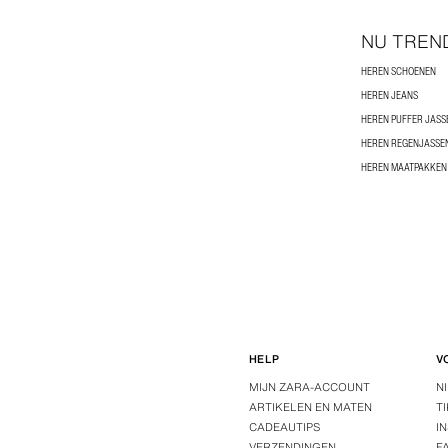
NU TREN
HEREN SCHOENEN
HEREN JEANS
HEREN PUFFER JASS
HEREN REGENJASSE
HEREN MAATPAKKEN
HELP
V
MIJN ZARA-ACCOUNT
N
ARTIKELEN EN MATEN
T
CADEAUTIPS
I
VERZENDINGEN
F