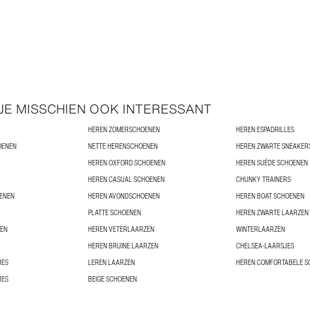
 JE MISSCHIEN OOK INTERESSANT
HEREN ZOMERSCHOENEN
HEREN ESPADRILLES
OENEN
NETTE HERENSCHOENEN
HEREN ZWARTE SNEAKER
HEREN OXFORD SCHOENEN
HEREN SUÈDE SCHOENEN
HEREN CASUAL SCHOENEN
CHUNKY TRAINERS
OENEN
HEREN AVONDSCHOENEN
HEREN BOAT SCHOENEN
PLATTE SCHOENEN
HEREN ZWARTE LAARZEN
ZEN
HEREN VETERLAARZEN
WINTERLAARZEN
HEREN BRUINE LAARZEN
CHELSEA-LAARSJES
JES
LEREN LAARZEN
HEREN COMFORTABELE S
JES
BEIGE SCHOENEN