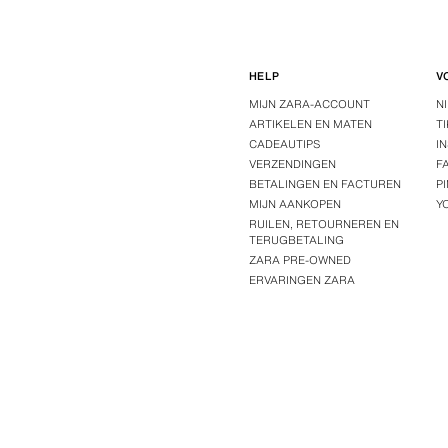
HELP
V
MIJN ZARA-ACCOUNT
N
ARTIKELEN EN MATEN
T
CADEAUTIPS
I
VERZENDINGEN
F
BETALINGEN EN FACTUREN
P
MIJN AANKOPEN
Y
RUILEN, RETOURNEREN EN
TERUGBETALING
ZARA PRE-OWNED
ERVARINGEN ZARA