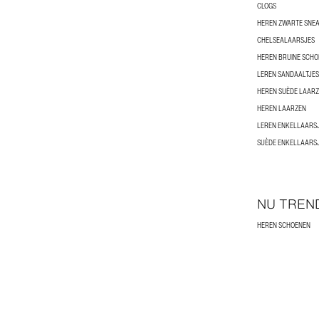
CLOGS
HEREN ZWARTE SNE
CHELSEALAARSJES
HEREN BRUINE SCH
LEREN SANDAALTJES
HEREN SUÈDE LAAR
HEREN LAARZEN
LEREN ENKELLAARS
SUÈDE ENKELLAARS
NU TREN
HEREN SCHOENEN