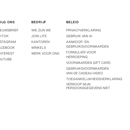
OLG ONS
BEDRIJF
BELEID
IEUWSBRIEF
WIE ZIJN WE
PRIVACYVERKLARING
IKTOK
JOIN LIFE
GEBRUIK VAN AI
NSTAGRAM
KANTOREN
AANKOOP- EN
GEBRUIKSVOORWAARDEN
ACEBOOK
WINKELS
FORMULIER VOOR
INTEREST
WERK VOOR ONS
HERROEPING
OUTUBE
VOORWAARDEN GIFT CARD
GEBRUIKSVOORWAARDEN
VAN DE CADEAU-VIDEO
TOEGANKELIJKHEIDSVERKLARING
VERKOOP MIJN
PERSOONSGEGEVENS NIET