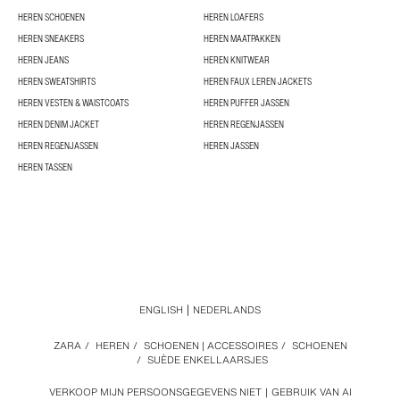
HEREN SCHOENEN
HEREN LOAFERS
HEREN SNEAKERS
HEREN MAATPAKKEN
HEREN JEANS
HEREN KNITWEAR
HEREN SWEATSHIRTS
HEREN FAUX LEREN JACKETS
HEREN VESTEN & WAISTCOATS
HEREN PUFFER JASSEN
HEREN DENIM JACKET
HEREN REGENJASSEN
HEREN REGENJASSEN
HEREN JASSEN
HEREN TASSEN
ENGLISH
NEDERLANDS
ZARA
/
HEREN
/
SCHOENEN | ACCESSOIRES
/
SCHOENEN
/
SUÈDE ENKELLAARSJES
VERKOOP MIJN PERSOONSGEGEVENS NIET
GEBRUIK VAN AI