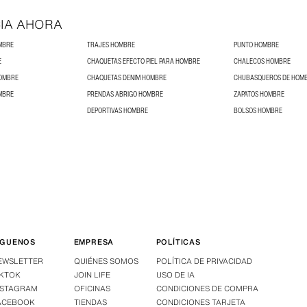
IA AHORA
MBRE
TRAJES HOMBRE
PUNTO HOMBRE
E
CHAQUETAS EFECTO PIEL PARA HOMBRE
CHALECOS HOMBRE
HOMBRE
CHAQUETAS DENIM HOMBRE
CHUBASQUEROS DE HOM
MBRE
PRENDAS ABRIGO HOMBRE
ZAPATOS HOMBRE
DEPORTIVAS HOMBRE
BOLSOS HOMBRE
ÍGUENOS
EMPRESA
POLÍTICAS
EWSLETTER
QUIÉNES SOMOS
POLÍTICA DE PRIVACIDAD
IKTOK
JOIN LIFE
USO DE IA
NSTAGRAM
OFICINAS
CONDICIONES DE COMPRA
ACEBOOK
TIENDAS
CONDICIONES TARJETA