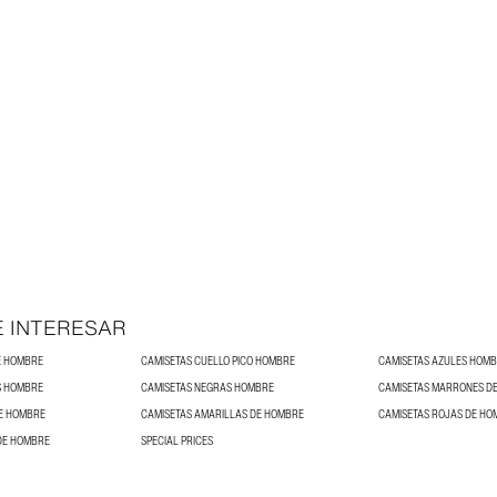
E INTERESAR
E HOMBRE
CAMISETAS CUELLO PICO HOMBRE
CAMISETAS AZULES HOM
S HOMBRE
CAMISETAS NEGRAS HOMBRE
CAMISETAS MARRONES D
DE HOMBRE
CAMISETAS AMARILLAS DE HOMBRE
CAMISETAS ROJAS DE HO
DE HOMBRE
SPECIAL PRICES