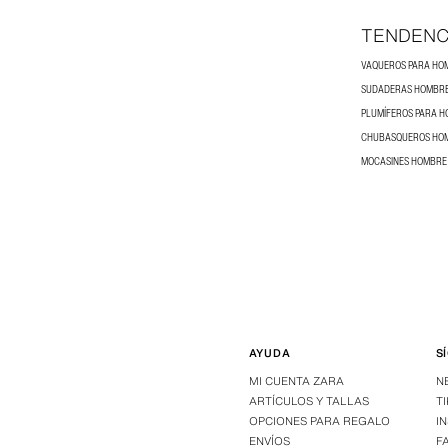
TENDENC
VAQUEROS PARA HO
SUDADERAS HOMBR
PLUMÍFEROS PARA 
CHUBASQUEROS HO
MOCASINES HOMBRE
AYUDA
S
MI CUENTA ZARA
N
ARTÍCULOS Y TALLAS
T
OPCIONES PARA REGALO
I
ENVÍOS
F