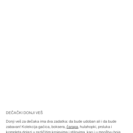
DEČAČKI DONJI VEŠ
Donji veš za dečaka ima dva zadatka: da bude udoban ali i da bude
zabavan! Kolekcija gaćica, boksera,
čarapa
, hulahopki, prsluka i
kompleta dolazi u različitim krojevima i stilovima, kao i u mnoštvu boja