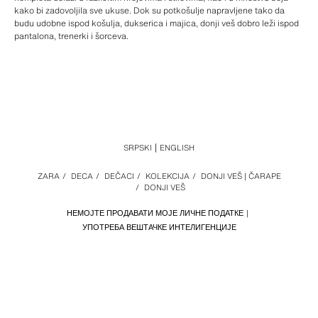
kako bi zadovoljila sve ukuse. Dok su potkošulje napravljene tako da
budu udobne ispod košulja, dukserica i majica, donji veš dobro leži ispod
pantalona, trenerki i šorceva.
SRPSKI
ENGLISH
ZARA
/
DECA
/
DEČACI
/
KOLEKCIJA
/
DONJI VEŠ | ČARAPE
/
DONJI VEŠ
НЕМОЈТЕ ПРОДАВАТИ МОЈЕ ЛИЧНЕ ПОДАТКЕ
УПОТРЕБА ВЕШТАЧКЕ ИНТЕЛИГЕНЦИЈЕ