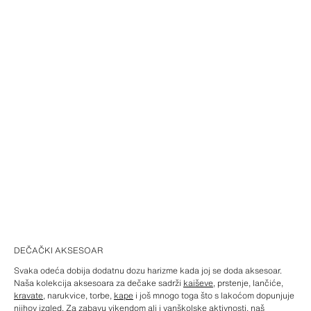
DEČAČKI AKSESOAR
Svaka odeća dobija dodatnu dozu harizme kada joj se doda aksesoar.
Naša kolekcija aksesoara za dečake sadrži
kaiševe
, prstenje, lančiće,
kravate
, narukvice, torbe,
kape
i još mnogo toga što s lakoćom dopunjuje
njihov izgled. Za zabavu vikendom ali i vanškolske aktivnosti, naš