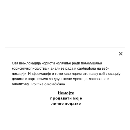
Ова веб-локација користи колачиће ради побољшања
корисничког искуства и анализе рада и саобраћаја на веб-
локацији. Информације о томе како користите нашу веб-локацију
делимо с партнерима за друштвене мреже, оглашавање и
аналитику.
Politika o kolačićima
Немојте
продавати моје
личне податке