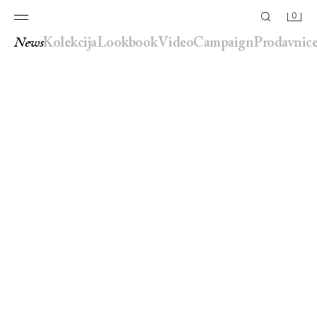
0
news
kolekcija
lookbook
video
campaign
prodavnic