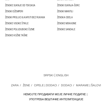
ŽENSKE SUKNJE OD TEKSASA
ŽENSKI SUKNJA-ŠORC
ŽENSKI DŽEMPERI
ŽENSKI MANTILI
ŽENSKI PRSLUCI & KAPUTI BEZ RUKAVA
ŽENSKA ODELA
ŽENSKE VISOKE ŠTIKLE
ŽENSKE MOKASINE
ŽENSKE POLUDUBOKE ČIZME
ŽENSKE SANDALE
ŽENSKE KOŽNE TAŠNE
SRPSKI
ENGLISH
ZARA
/
ŽENE
/
CIPELE | DODACI
/
DODACI
/
MARAME | ŠALOVI
НЕМОЈТЕ ПРОДАВАТИ МОЈЕ ЛИЧНЕ ПОДАТКЕ
УПОТРЕБА ВЕШТАЧКЕ ИНТЕЛИГЕНЦИЈЕ