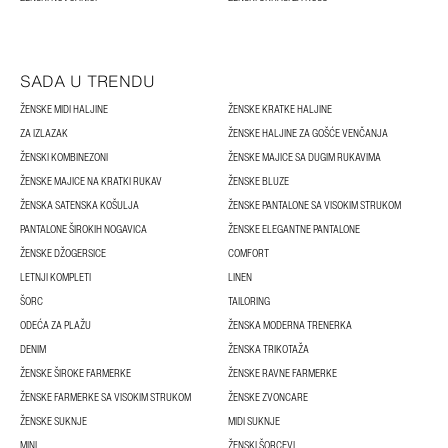
SADA U TRENDU
ŽENSKE MIDI HALJINE
ŽENSKE KRATKE HALJINE
ZA IZLAZAK
ŽENSKE HALJINE ZA GOŠĆE VENČANJA
ŽENSKI KOMBINEZONI
ŽENSKE MAJICE SA DUGIM RUKAVIMA
ŽENSKE MAJICE NA KRATKI RUKAV
ŽENSKE BLUZE
ŽENSKA SATENSKA KOŠULJA
ŽENSKE PANTALONE SA VISOKIM STRUKOM
PANTALONE ŠIROKIH NOGAVICA
ŽENSKE ELEGANTNE PANTALONE
ŽENSKE DŽOGERSICE
COMFORT
LETNJI KOMPLETI
LINEN
ŠORC
TAILORING
ODEĆA ZA PLAŽU
ŽENSKA MODERNA TRENERKA
DENIM
ŽENSKA TRIKOTAŽA
ŽENSKE ŠIROKE FARMERKE
ŽENSKE RAVNE FARMERKE
ŽENSKE FARMERKE SA VISOKIM STRUKOM
ŽENSKE ZVONCARE
ŽENSKE SUKNJE
MIDI SUKNJE
MINI
ŽENSKI ŠORCEVI