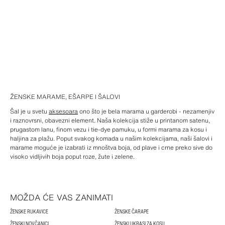
ŽENSKE MARAME, EŠARPE I ŠALOVI
Šal je u svetu
aksesoara
ono što je bela marama u garderobi - nezamenjiv
i raznovrsni, obavezni element. Naša kolekcija stiže u printanom satenu,
prugastom lanu, finom vezu i tie-dye pamuku, u formi marama za kosu i
haljina za plažu. Poput svakog komada u našim kolekcijama, naši šalovi i
marame moguće je izabrati iz mnoštva boja, od plave i crne preko sive do
visoko vidljivih boja poput roze, žute i zelene.
MOŽDA ĆE VAS ZANIMATI
ŽENSKE RUKAVICE
ŽENSKE ČARAPE
ŽENSKI NOVČANICI
ŽENSKI UKRASI ZA KOSU