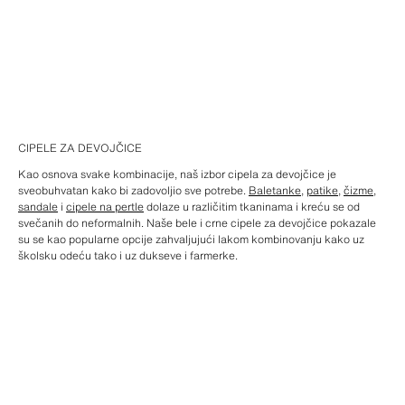
CIPELE ZA DEVOJČICE
Kao osnova svake kombinacije, naš izbor cipela za devojčice je
sveobuhvatan kako bi zadovoljio sve potrebe.
Baletanke
,
patike
,
čizme
,
sandale
i
cipele na pertle
dolaze u različitim tkaninama i kreću se od
svečanih do neformalnih. Naše bele i crne cipele za devojčice pokazale
su se kao popularne opcije zahvaljujući lakom kombinovanju kako uz
školsku odeću tako i uz dukseve i farmerke.